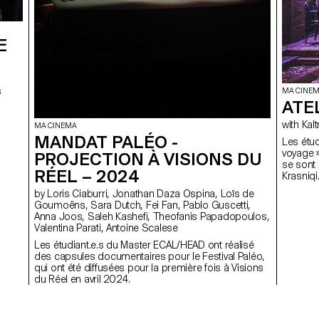
E
s
MA CINE
ATE
with 
MA CINEMA
MANDAT PALÉO -
Les étud
voyage »
PROJECTION À VISIONS DU
se sont 
RÉEL – 2024
Krasniqi
by Loris Ciaburri, Jonathan Daza Ospina, Loïs de
Goumoëns, Sara Dutch, Fei Fan, Pablo Guscetti,
Anna Joos, Saleh Kashefi, Theofanis Papadopoulos,
Valentina Parati, Antoine Scalese
Les étudiant.e.s du Master ECAL/HEAD ont réalisé
des capsules documentaires pour le Festival Paléo,
qui ont été diffusées pour la première fois à Visions
du Réel en avril 2024.