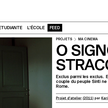
 ETUDIANTE
L’ÉCOLE
FEED
PROJETS
MA CINEMA
O SIG
STRAC
Exclus parmi les exclus. E
couple du peuple Sinti ne
Rome.
Projet d’atelier
(2011)
par
Kar