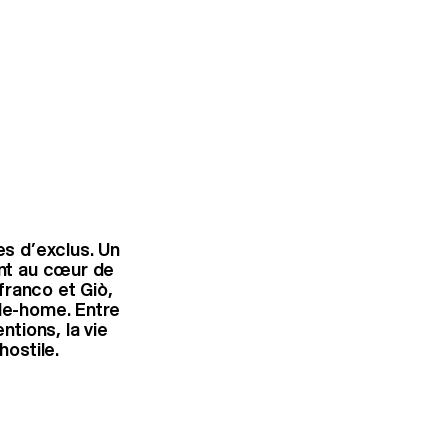
es d’exclus. Un
ont au cœur de
franco et Giò,
ile-home. Entre
ntions, la vie
ostile.