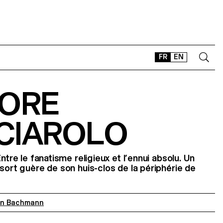
FR
EN
NORE
CONTACT
SHOP
CIAROLO
TYPEFACES
OFFLINE-ONLINE
Instagram
Facebook
LinkedIn
Vimeo
Tikt
ntre le fanatisme religieux et l’ennui absolu. Un
 sort guère de son huis-clos de la périphérie de
in Bachmann