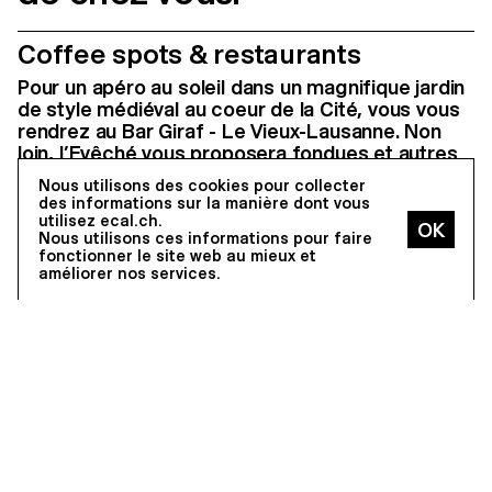
Coffee spots & restaurants
Pour un apéro au soleil dans un magnifique jardin
de style médiéval au coeur de la Cité, vous vous
rendrez au Bar Giraf - Le Vieux-Lausanne. Non
loin, l’Evêché vous proposera fondues et autres
spécialités suisses, dans une ambiance
Nous utilisons des cookies pour collecter
chaleureuse. Un peu plus au nord, vous vous
des informations sur la manière dont vous
attablerez à La Couronne d’or, l’un des plus vieux
utilisez ecal.ch.
Nous utilisons ces informations pour faire
cafés de Lausanne ou à la Brasserie du Château,
fonctionner le site web au mieux et
pour y déguster, par exemple, une bière
améliorer nos services.
artisanale Plus au sud, sur la place Saint-Francois,
vous trouverez le Café Romand, l’un des plus
populaires, connu notamment pour ses
spécialités vaudoises. A quelques encablures, le
Café Saint Pierre, urbain et design, vous donnera
l’occasion de bruncher durant le week-end. Vous
préférerez peut être le Folie Voltaire, dans le
parc Mon-Repos, le Bar Tabac, à l’ambiance
vintage, Les Grandes Roches, à la terrasse
atypique, L’A-T-E-L-I-E-R, un petit café de