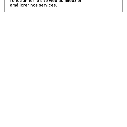
fonctionner le site web au mieux et
améliorer nos services.
EPFL+ECAL LAB