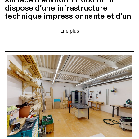
dispose d’une infrastructure
technique impressionnante et d’un
équipement de premier plan.
Trois auditoires de 352, 106 et 60
places, un studio de cinéma, quatre
studios photographiques, 24
cabines de montage, un parc
informatique à la pointe de la
technologie, un atelier-maquette
(CNC, découpe-laser, impression
3D…), une bibliothèque spécialisée
(avec près de 20 000 livres,
magazines, et DVD), une
matériauthèque (avec plusieurs
milliers d’échantillons de
matériaux, d’objets et de procédés