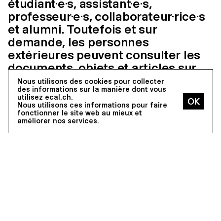
étudiant·e·s, assistant·e·s,
professeur·e·s, collaborateur·rice·s
et alumni. Toutefois et sur
demande, les personnes
extérieures peuvent consulter les
documents, objets et articles sur
place.
Nous utilisons des cookies pour collecter
des informations sur la manière dont vous
utilisez ecal.ch.
Contact
Nous utilisons ces informations pour faire
fonctionner le site web au mieux et
Alexandre Gaillard
améliorer nos services.
alexandre.gaillard@ecal.ch
Tél. : +41 (0)21 316 92 19
Liens externes
Catalogue en ligne
Horaires (intranet)