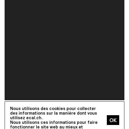
La Salle d'Impression Numérique
Nous utilisons des cookies pour collecter
des informations sur la manière dont vous
comprend entre autres des
utilisez ecal.ch.
imprimantes jet d'encre et toner
Nous utilisons ces informations pour faire
fonctionner le site web au mieux et