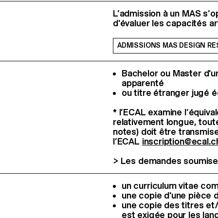
L’admission à un MAS s’op
d'évaluer les capacités ar
ADMISSIONS MAS DESIGN RES
Bachelor ou Master d'u
apparenté
ou titre étranger jugé é
* l’ECAL examine l’équiva
relativement longue, tou
notes) doit être transmis
l’ECAL
inscription@ecal.c
> Les demandes soumises 
un curriculum vitae com
une copie d'une pièce d
une copie des titres et/
est exigée pour les langu