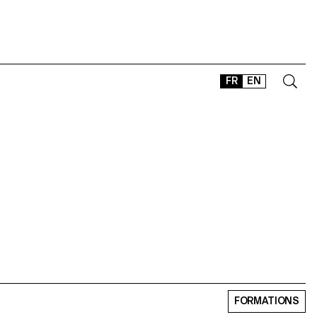
FR
EN
CONTACT
SHOP
TYPEFACES
OFFLINE-ONLINE
Instagram
Facebook
LinkedIn
Vimeo
Tikt
FORMATIONS