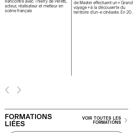
Rencontre avec Thierry de Peretti,
de Master effectuent un « Grand
acteur, réalisateur et metteur en
voyage » à la découverte du
scène français
territoire d’un-e cinéaste. En 20
iels se sont rendus en Roumani
FORMATIONS
VOIR TOUTES LES
LIÉES
FORMATIONS