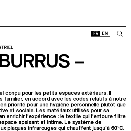
FR
EN
STRIEL
 BURRUS –
CONTACT
SHOP
TYPEFACES
OFFLINE-ONLINE
Instagram
Facebook
LinkedIn
Vimeo
Tikt
el conçu pour les petits espaces extérieurs. Il
rs familier, en accord avec les codes relatifs à notre
 en priorité pour une hygiène personnelle plutôt que
tive et sociale. Les matériaux utilisés pour sa
 enrichir l’expérience : le textile qui l’entoure filtre
n espace apaisant et intime. Le système de
ux plaques infrarouges qui chauffent jusqu’à 60°C.