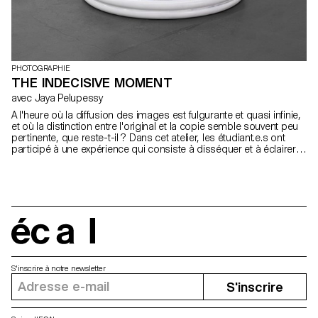
PHOTOGRAPHIE
THE INDECISIVE MOMENT
avec Jaya Pelupessy
A l'heure où la diffusion des images est fulgurante et quasi infinie,
et où la distinction entre l'original et la copie semble souvent peu
pertinente, que reste-t-il ? Dans cet atelier, les étudiant.e.s ont
participé à une expérience qui consiste à disséquer et à éclairer
divers aspects de l'image pour finalement réinterpréter son sens.
En utilisant différentes techniques de reproduction et méthodes
d'appropriation, les étudiant.e.s sont ammenés à réfléchir sur
l'origine et le statut de l'image.
écal
S'inscrire à notre newsletter
S'inscrire