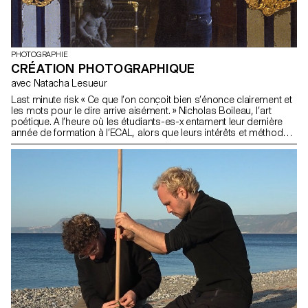
PHOTOGRAPHIE
CRÉATION PHOTOGRAPHIQUE
avec Natacha Lesueur
Last minute risk « Ce que l’on conçoit bien s’énonce clairement et
les mots pour le dire arrive aisément. » Nicholas Boileau, l’art
poétique. A l’heure où les étudiants-es-x entament leur dernière
année de formation à l’ECAL, alors que leurs intérêts et méthodes
se dessinent, il s’agit de profiter de ce dernier projet pour
remettre en cause ses propres règles, acquis, et influences, de
ne pas s’en satisfaire et de prendre des risques.