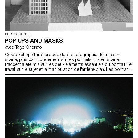
PHOTOGRAPHIE
POP UPS AND MASKS
avec Taiyo Onorato
Ce workshop était à propos de la photographie de mise en
scène, plus particulièrement sur les portraits mis en scène.
L'accent a été mis sur les deux éléments essentiels du portrait : le
travail sur le sujet et la manipulation de l'arrière-plan. Les portraits
mis en scène se distinguent des images classiques par la
création active d'une image, en s'éloignant de la réalité. Des outils
tels que la lumière, l'arrière-plan et la pose sont utilisés pour créer
une narration délibérée. Les individus sont mis en scène, modifiés
de manière spécifique, parés de tenues et de masques. La
semaine s'est intéressée aux masques en tant qu'outils de
transformation et de représentation. Tout au long de l'atelier, des
masques ont été fabriqués avec les moyens du bord et sont
devenus les objets centraux de la mise en scène. Les étudiants
les ont photographiés et filmés, capturant ainsi l'essence de la
transformation. Le deuxième élément de l'atelier, qui portait sur
l'arrière-plan, a permis d'expérimenter des techniques de pop-up.
La toile de fond, élément dynamique de la narration, a été