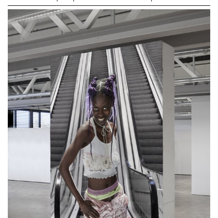
territoires photographiques tels que l'éditorial, le documentaire, la
mode, le still life et la fiction. Les objectifs incluent la
compréhension des commandes éditoriales, la conceptualisation
et la présentation des idées, ainsi que la collaboration efficace
avec un Directeur Artistique. Les étudiants doivent produire une
série d'images en respectant la thématique et les contraintes
données, tout en développant une recherche préliminaire, une
méthodologie structurée, une architecture de série et en trouvant
des solutions aux problèmes créatifs rencontrés. La thématique
implique que chaque étudiant sélectionne et photographie trois
objets personnels qui leur tiennent à cœur.