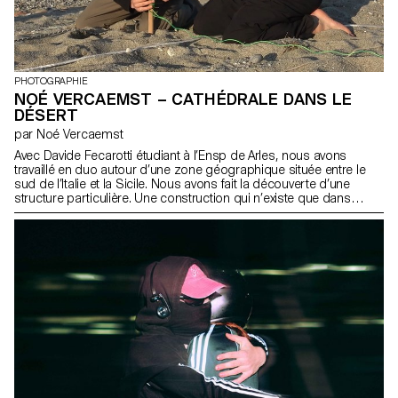
PHOTOGRAPHIE
NOÉ VERCAEMST – CATHÉDRALE DANS LE
DÉSERT
par Noé Vercaemst
Avec Davide Fecarotti étudiant à l’Ensp de Arles, nous avons
travaillé en duo autour d’une zone géographique située entre le
sud de l’Italie et la Sicile. Nous avons fait la découverte d’une
structure particulière. Une construction qui n’existe que dans
l’imaginaire collectif des habitant.e.s. Les ingénieur·e·s l’appellent «
le pont le plus haut du monde ». Ici, On le surnomme simplement «
ponte », le pont qui n’existe pas. Nous sommes arrivés là comme
Ulysse dans le détroit de Messine, entre Scylla et Carribde mais
sans les Argonautes. Une ruine, un projet architectural, subsistant
tel un mythe, un monstre, une chimère aux bras d’acier... mais en
réalité, un instrument de pouvoir et de séduction, depuis des
années au service des dirigeants italiens.