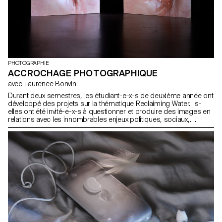
PHOTOGRAPHIE
ACCROCHAGE PHOTOGRAPHIQUE
avec Laurence Bonvin
Durant deux semestres, les étudiant-e-x-s de deuxième année ont
développé des projets sur la thématique Reclaiming Water. Ils-
elles ont été invité-e-x-s à questionner et produire des images en
relations avec les innombrables enjeux politiques, sociaux,
économiques, humains et environnementaux liés à l'eau. A qui
appartient-elle? Appartient-elle? Est-ce un bien commun ou une
ressource commercialisable? Comment adresser visuellement
ces questions?