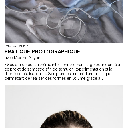
PHOTOGRAPHIE
PRATIQUE PHOTOGRAPHIQUE
avec Maxime Guyon
« Sculpture » est un thème intentionnellement large pour donné à
ce projet de semestre afin de stimuler l’expérimentation et la
liberté de réalisation. La Sculpture est un médium artistique
permettant de réaliser des formes en volume grâce à
d’innombrables techniques qui ont été manié depuis l’ère
Paléolithique jusqu’à notre société contemporaine. Il s’agit d’un
projet ambitieux où chaque étudiant-e-s devra accomplir une
série d’images soulignant leurs créations grâce une technique
poussée de la composition et de la lumière en studio. Créer une
sculpture est l’exercice d’une vie entière pour certains artistes,
pour d’autres une manière spontanée d’élaborer un corpus de
travail frénétique.