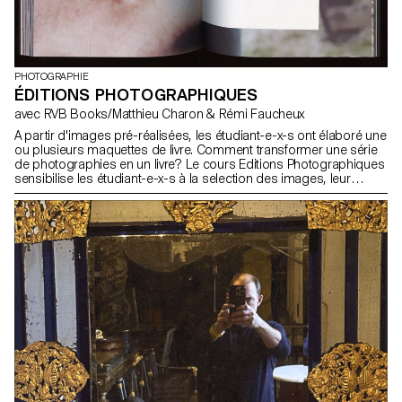
PHOTOGRAPHIE
ÉDITIONS PHOTOGRAPHIQUES
avec RVB Books/Matthieu Charon & Rémi Faucheux
A partir d'images pré-réalisées, les étudiant-e-x-s ont élaboré une
ou plusieurs maquettes de livre. Comment transformer une série
de photographies en un livre? Le cours Editions Photographiques
sensibilise les étudiant-e-x-s à la selection des images, leur
ordre, le format, le graphisme, l'encre, les papiers, la reliure. Il
aborde les spécificités du livre en tant que média et en tant que
marché.