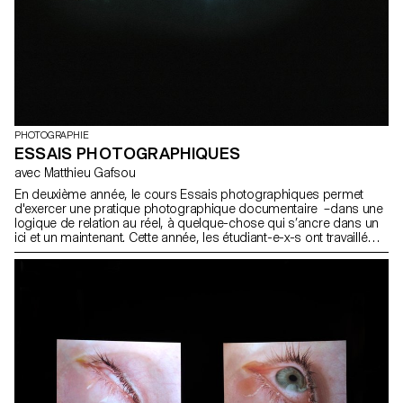
manipulée à l'aide de décors astucieux et de techniques spatiales
inattendues. L'objectif n'était pas seulement de capturer des
moments, mais de les créer, en faisant naître des histoires qui
transcendent les frontières de la réalité. Les étudiants-es-x étaient
encouragés-ées à libérer leur créativité et expérimenter.
PHOTOGRAPHIE
ESSAIS PHOTOGRAPHIQUES
avec Matthieu Gafsou
En deuxième année, le cours Essais photographiques permet
d'exercer une pratique photographique documentaire –dans une
logique de relation au réel, à quelque-chose qui s’ancre dans un
ici et un maintenant. Cette année, les étudiant-e-x-s ont travaillé
sur une thématique liée à l'écologie au sens large: un objet de
départ très précis et concret (un jardin de permaculture, des
militant-e-x-s de Extinction Rebellion, la documentation de sites
pollués, la rencontre de personnes travaillant avec des animaux
autres qu'humains), d’une approche plus large et multiple, ou
personnelle.