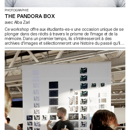
PHOTOGRAPHIE
THE PANDORA BOX
avec Alba Zari
Ce workshop offre aux étudiants-es-x une occasion unique de se
plonger dans des récits à travers le prisme de l'image et de la
mémoire. Dans un premier temps, ils s'intéresseront à des
archives d'images et sélectionneront une histoire du passé qu'ils
disséqueront visuellement. Cette phase analytique ouvre la voie à
une exploration plus personnelle, les participants passant à
l'étape suivante, où ils remplaceront un personnage des archives
par eux-elles-mêmes, par le biais de l'autoportrait. Au cœur de
l'atelier se trouve une interrogation sur le médium de la
photographie et sur le concept d'archive. Grâce à des
discussions guidées, les participants comprendront que la
photographie n'est pas seulement un moyen de capturer des
moments, mais aussi une forme de témoignage de l'histoire. Ils
exploreront leur rôle en tant que collectionneurs et éditeurs
d'images, en réfléchissant aux nuances de la production et de la
consommation d'images. En utilisant leurs archives personnelles
comme tremplin pour la créativité et la réflexion, les participants
se familiariseront avec les complexités de la narration visuelle. En
examinant les images de manière analytique et conceptuelle, ils
développeront une compréhension plus profonde de leur rôle
dans l'élaboration des récits. En fin de compte, l'atelier vise à
donner aux étudiants-es-x les moyens de créer leurs propres