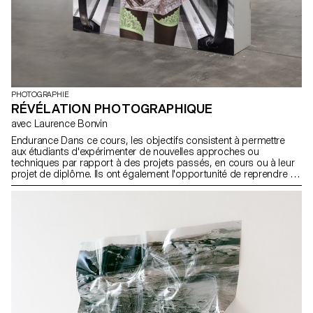
PHOTOGRAPHIE
RÉVÉLATION PHOTOGRAPHIQUE
avec Laurence Bonvin
Endurance Dans ce cours, les objectifs consistent à permettre
aux étudiants d'expérimenter de nouvelles approches ou
techniques par rapport à des projets passés, en cours ou à leur
projet de diplôme. Ils ont également l'opportunité de reprendre et
de perfectionner des sujets qui n'ont pas atteint leur satisfaction
dans le concept, la forme, la technique ou la réalisation. Cette
expérience vise à étoffer des idées, perfectionner des techniques,
poursuivre des travaux non finalisés tout en les améliorant, ou
encore à constituer un corpus d'images plus conséquent.
L'endurance est au cœur de ce processus, qu'il s'agisse de
persévérer dans la réalisation d'un projet, de revisiter une idée
jusqu'à son épuisement, ou de surmonter les obstacles tels que
le manque de temps, de confiance en soi ou de courage. Ce
semestre offre ainsi l'opportunité aux étudiants de se confronter à
leurs limites, de les dépasser et d'atteindre le meilleur d'eux-
mêmes dans leurs réalisations.