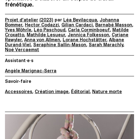
frénétique.
Projet d’atelier
(2023)
par
Léa Bevilacqua
,
Johanna
Bommer
,
Hector Codazzi
,
Gilian Cardaci
,
Barnabé Masson
,
Yves Möhrle
,
Léo Paschoud
,
Carla Corminboeuf
,
Matilde
Croxatto
,
Mathilde Lesueur
,
Jennica Folkesson
,
Cyriane
Rawyler
,
Anna von Allmen
,
Lorane Hochstätter
,
Albane
Durand-Viel
,
Seraphine Sallin-Mason
,
Sarah Marachly
,
Noé Vercaemst
Assistant·e·s
Angèle Marignac-Serra
Savoir-faire
Accessoires
,
Création image
,
Éditorial
,
Nature morte