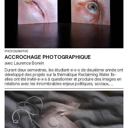
PHOTOGRAPHIE
ACCROCHAGE PHOTOGRAPHIQUE
avec Laurence Bonvin
Durant deux semestres, les étudiant-e-x-s de deuxième année ont
développé des projets sur la thématique Reclaiming Water. Ils-
elles ont été invité-e-x-s à questionner et produire des images en
relations avec les innombrables enjeux politiques, sociaux,
économiques, humains et environnementaux liés à l'eau. A qui
appartient-elle? Appartient-elle? Est-ce un bien commun ou une
ressource commercialisable? Comment adresser visuellement
ces questions?