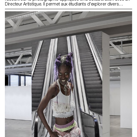
Directeur Artistique. Il permet aux étudiants d'explorer divers
territoires photographiques tels que l'éditorial, le documentaire, la
mode, le still life et la fiction. Les objectifs incluent la
compréhension des commandes éditoriales, la conceptualisation
et la présentation des idées, ainsi que la collaboration efficace
avec un Directeur Artistique. Les étudiants doivent produire une
série d'images en respectant la thématique et les contraintes
données, tout en développant une recherche préliminaire, une
méthodologie structurée, une architecture de série et en trouvant
des solutions aux problèmes créatifs rencontrés. La thématique
implique que chaque étudiant sélectionne et photographie trois
objets personnels qui leur tiennent à cœur.