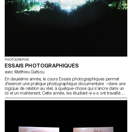
PHOTOGRAPHIE
ESSAIS PHOTOGRAPHIQUES
avec Matthieu Gafsou
En deuxième année, le cours Essais photographiques permet
d'exercer une pratique photographique documentaire –dans une
logique de relation au réel, à quelque-chose qui s’ancre dans un
ici et un maintenant. Cette année, les étudiant-e-x-s ont travaillé
sur une thématique liée à l'écologie au sens large: un objet de
départ très précis et concret (un jardin de permaculture, des
militant-e-x-s de Extinction Rebellion, la documentation de sites
pollués, la rencontre de personnes travaillant avec des animaux
autres qu'humains), d’une approche plus large et multiple, ou
personnelle.