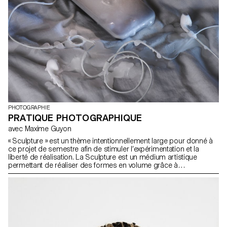
PHOTOGRAPHIE
PRATIQUE PHOTOGRAPHIQUE
avec Maxime Guyon
« Sculpture » est un thème intentionnellement large pour donné à
ce projet de semestre afin de stimuler l’expérimentation et la
liberté de réalisation. La Sculpture est un médium artistique
permettant de réaliser des formes en volume grâce à
d’innombrables techniques qui ont été manié depuis l’ère
Paléolithique jusqu’à notre société contemporaine. Il s’agit d’un
projet ambitieux où chaque étudiant-e-s devra accomplir une
série d’images soulignant leurs créations grâce une technique
poussée de la composition et de la lumière en studio. Créer une
sculpture est l’exercice d’une vie entière pour certains artistes,
pour d’autres une manière spontanée d’élaborer un corpus de