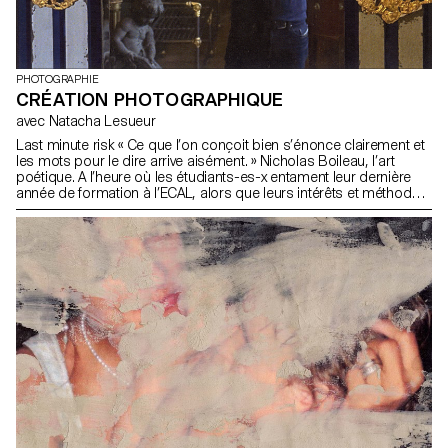
PHOTOGRAPHIE
CRÉATION PHOTOGRAPHIQUE
avec Natacha Lesueur
Last minute risk « Ce que l’on conçoit bien s’énonce clairement et
les mots pour le dire arrive aisément. » Nicholas Boileau, l’art
poétique. A l’heure où les étudiants-es-x entament leur dernière
année de formation à l’ECAL, alors que leurs intérêts et méthodes
se dessinent, il s’agit de profiter de ce dernier projet pour
remettre en cause ses propres règles, acquis, et influences, de
ne pas s’en satisfaire et de prendre des risques.