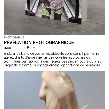
PHOTOGRAPHIE
RÉVÉLATION PHOTOGRAPHIQUE
avec Laurence Bonvin
Endurance Dans ce cours, les objectifs consistent à permettre
aux étudiants d'expérimenter de nouvelles approches ou
techniques par rapport à des projets passés, en cours ou à leur
projet de diplôme. Ils ont également l'opportunité de reprendre et
de perfectionner des sujets qui n'ont pas atteint leur satisfaction
dans le concept, la forme, la technique ou la réalisation. Cette
expérience vise à étoffer des idées, perfectionner des techniques,
poursuivre des travaux non finalisés tout en les améliorant, ou
encore à constituer un corpus d'images plus conséquent.
L'endurance est au cœur de ce processus, qu'il s'agisse de
persévérer dans la réalisation d'un projet, de revisiter une idée
jusqu'à son épuisement, ou de surmonter les obstacles tels que
le manque de temps, de confiance en soi ou de courage. Ce
semestre offre ainsi l'opportunité aux étudiants de se confronter à
leurs limites, de les dépasser et d'atteindre le meilleur d'eux-