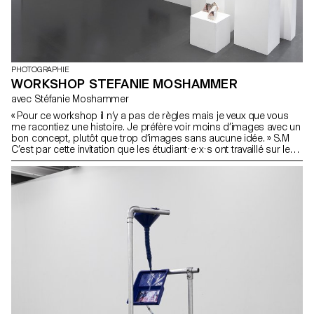
développeront une compréhension plus profonde de leur rôle
dans l'élaboration des récits. En fin de compte, l'atelier vise à
donner aux étudiants-es-x les moyens de créer leurs propres
histoires, en favorisant un lien plus profond avec le passé et leur
propre identité grâce à l'outil puissant qu'est la photographie.
PHOTOGRAPHIE
WORKSHOP STEFANIE MOSHAMMER
avec Stéfanie Moshammer
« Pour ce workshop il n’y a pas de règles mais je veux que vous
me racontiez une histoire. Je préfère voir moins d’images avec un
bon concept, plutôt que trop d’images sans aucune idée. » S.M
C’est par cette invitation que les étudiant·e·x·s ont travaillé sur le
territoire de la Ville de Renens à la recherche de lieux, personnes
et traces d’une histoire qui ne soit pas simplement une série de
belles images.