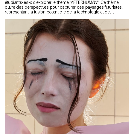
étudiants-es-x d'explorer le thème "AFTERHUMAN". Ce thème
ouvre des perspectives pour capturer des paysages futuristes,
représentant la fusion potentielle de la technologie et de
l'humanité. Pensez à dépeindre visuellement la coexistence de
l'intelligence artificielle, de la cybernétique ou de la biotechnologie
avec des éléments naturels. Expérimentez avec des techniques
innovantes pour transmettre un sentiment d'évolution ou de
transcendance. Cette exploration invite les photographes à
interpréter de manière créative et à narrer visuellement un avenir
au-delà de l'expérience humaine conventionnelle.