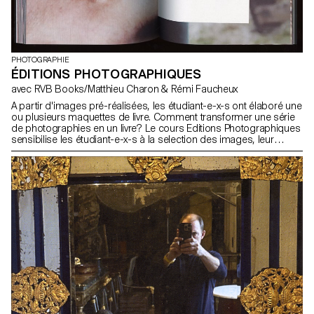
PHOTOGRAPHIE
ÉDITIONS PHOTOGRAPHIQUES
avec RVB Books/Matthieu Charon & Rémi Faucheux
A partir d'images pré-réalisées, les étudiant-e-x-s ont élaboré une
ou plusieurs maquettes de livre. Comment transformer une série
de photographies en un livre? Le cours Editions Photographiques
sensibilise les étudiant-e-x-s à la selection des images, leur
ordre, le format, le graphisme, l'encre, les papiers, la reliure. Il
aborde les spécificités du livre en tant que média et en tant que
marché.