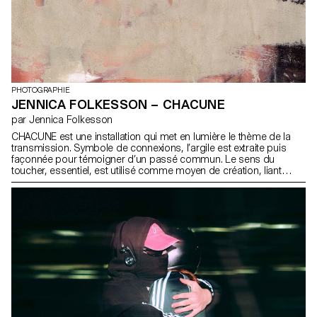
PHOTOGRAPHIE
JENNICA FOLKESSON – CHACUNE
par Jennica Folkesson
CHACUNE est une installation qui met en lumière le thème de la
transmission. Symbole de connexions, l’argile est extraite puis
façonnée pour témoigner d’un passé commun. Le sens du
toucher, essentiel, est utilisé comme moyen de création, liant
chacune d’entre nous. Chaque pièce de céramique représente
une page de notre récit collectif, rythmé par le passage du temps.
Ici, le temps prend la forme d’un voyage. De mère en fille, de la
Suisse au Mexique, nous explorons ces terres qui abritent nos
ancêtres.