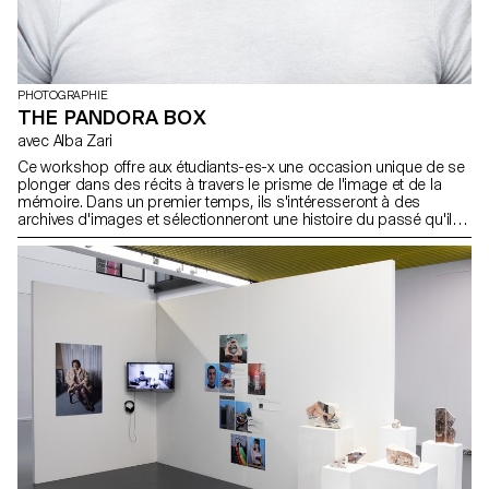
PHOTOGRAPHIE
THE PANDORA BOX
avec Alba Zari
Ce workshop offre aux étudiants-es-x une occasion unique de se
plonger dans des récits à travers le prisme de l'image et de la
mémoire. Dans un premier temps, ils s'intéresseront à des
archives d'images et sélectionneront une histoire du passé qu'ils
disséqueront visuellement. Cette phase analytique ouvre la voie à
une exploration plus personnelle, les participants passant à
l'étape suivante, où ils remplaceront un personnage des archives
par eux-elles-mêmes, par le biais de l'autoportrait. Au cœur de
l'atelier se trouve une interrogation sur le médium de la
photographie et sur le concept d'archive. Grâce à des
discussions guidées, les participants comprendront que la
photographie n'est pas seulement un moyen de capturer des
moments, mais aussi une forme de témoignage de l'histoire. Ils
exploreront leur rôle en tant que collectionneurs et éditeurs
d'images, en réfléchissant aux nuances de la production et de la
consommation d'images. En utilisant leurs archives personnelles
comme tremplin pour la créativité et la réflexion, les participants
se familiariseront avec les complexités de la narration visuelle. En
examinant les images de manière analytique et conceptuelle, ils