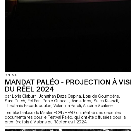
CINEMA
MANDAT PALÉO - PROJECTION À VIS
DU RÉEL 2024
par Loris Ciaburri, Jonathan Daza Ospina, Loïs de Goumoëns,
Sara Dutch, Fei Fan, Pablo Guscetti, Anna Joos, Saleh Kashefi,
Theofanis Papadopoulos, Valentina Parati, Antoine Scalese
Les étudiant.e.s du Master ECAL/HEAD ont réalisé des capsules
documentaires pour le Festival Paléo, qui ont été diffusées pour la
première fois à Visions du Réel en avril 2024.