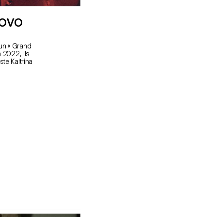
SOVO
un « Grand
n 2022, ils
te Kaltrina