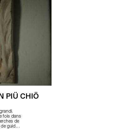
N PIÜ CHIÖ
grandi.
re fois dans
cherches de
 de guide à
installe
s attaques