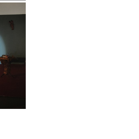
meurtrières sont en train de ravager la vallée qu’elles on
derrière elles. Prises de panique, les deux femmes se 
alors dans un refuge d’altitude. Mais ce bref répit laisse
rapidement la place au déchirement. L’orage n’est pas lo
monstres non plus. Confrontées à elles-mêmes dans l’
Giulia et Nena s’affrontent.