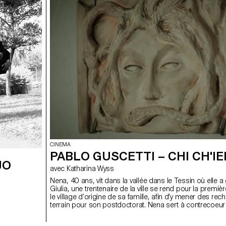
CINEMA
PABLO GUSCETTI – CHI CH'IE
JO
avec Katharina Wyss
Nena, 40 ans, vit dans la vallée dans le Tessin où elle a 
Giulia, une trentenaire de la ville se rend pour la premiè
le village d’origine de sa famille, afin d’y mener des re
terrain pour son postdoctorat. Nena sert à contrecoeur
Giulia dans ses recherches. Entre les deux, l’animosité s’
vite. Les protagonistes découvrent que de mystérieuse