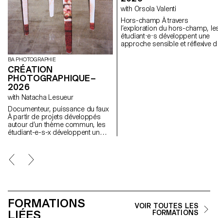
with Orsola Valenti
Hors-champ À travers
l’exploration du hors-champ, le
étudiant·e·s développent une
approche sensible et réflexive d
la création audiovisuelle. Lors d
semestre, les étudiant·e·s sont
BA PHOTOGRAPHIE
amenés à réfléchir aux enjeux
CRÉATION
politiques et formels de l’image
PHOTOGRAPHIQUE–
en mouvement ainsi qu'aux
2026
relations entre le visible et le no
with Natacha Lesueur
visible.
Documenteur, puissance du faux
À partir de projets développés
autour d’un thème commun, les
étudiant-e-s-x développent un
travail personnel et approfondi
autour de la thématique du faux-
semblant. Iels construisent un
projet qui joue avec les limites de
la véracité de la photographie et
l'utilisant comme artifice du
mensonge.
FORMATIONS
VOIR TOUTES LES
LIÉES
FORMATIONS