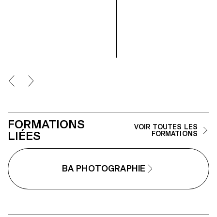
politiques et formels de l’image
réalisation. Les élèves de 2ème
en mouvement ainsi qu'aux
année en Design graphique ont
relations entre le visible et le non-
travaillé sur une communication
visible.
basée sur ce principe et sur la
réalisation architecturale qui s’y
réfère afin d’en faire la promotio
ou de prolonger la
communication du lieu.
FORMATIONS
VOIR TOUTES LES
LIÉES
FORMATIONS
BA PHOTOGRAPHIE