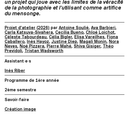
un projet qui joue avec les limites de la véracité
de la photographie et l'utilisant comme artifice
du mensonge.
Projet d’atelier
(2026)
par
Antoine Soulié
,
Ava Barbieri
,
Carla Katsuva-Sivahera
,
Cecília Bueno
,
Chloé Loichot
,
Céleste Tabourdeau
,
Célia Bigler
,
Elisa Vareilhes
,
Fiona
Caballero
,
Inès Hayoz
,
Justine Diep
,
Magali Monin
,
Nora
Neves
,
Noé Pizzera
,
Pierre Mahé
,
Shiva Gisiger
,
Théo
Previdoli
,
Tristan Wadsworth
Assistant·e·s
Inès Riber
Programme de 1ère année
2ème semestre
Savoir-faire
Création image