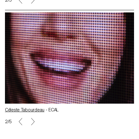
2/5
Céleste Tabourdeau
- ECAL
2/5