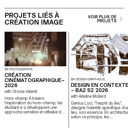
PROJETS LIÉS À
VOIR PLUS DE
CRÉATION IMAGE
PROJETS
BA PHOTOGRAPHIE
CRÉATION
CINÉMATOGRAPHIQUE–
BA DESIGN GRAPHIQUE
DESIGN EN CONTEXT
2026
– BA2 S2 2026
with Orsola Valenti
with Adeline Mollard
Hors-champ À travers
l’exploration du hors-champ, les
Genius Loci, “l’esprit du lieu”,
étudiant·e·s développent une
désigne l’identité spécifique d’u
approche sensible et réflexive de
lieu, son essence. En architectu
la création audiovisuelle. Lors du
selon ce principe, les
semestre, les étudiant·e·s sont
caractéristiques uniques d’un li
amenés à réfléchir aux enjeux
sont prolongées dans une