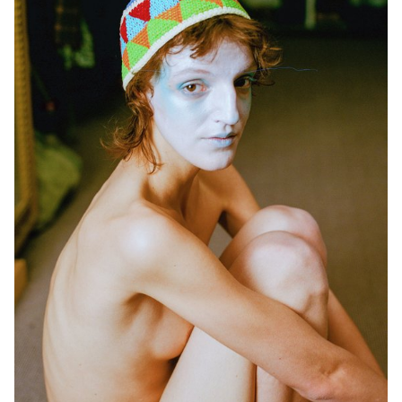
but étant ici de construire un univers capable d’utiliser l’espace et
les différents éléments scéniques de manière totale et d’inviter les
spectateur.ices à se déplacer et ressentir le live dans sa globalité.
Cinq groupes transversaux de créations, ayant tous une base
sonore différente, ont été encadrés par Jean-Vincent Simonet et
Léonard Guyot pour produire des images et les tester au fur et à
mesure de la semaine sur le dispositif, qui lui a été développé,
mis en place et opérer par un sixième groupe sous la supervision
de Florian Pittet, Matthieu Minguet et Achille Masson.