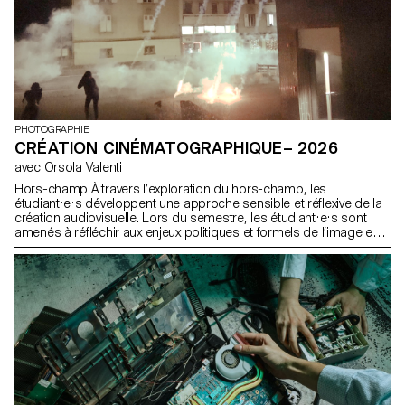
PHOTOGRAPHIE
CRÉATION CINÉMATOGRAPHIQUE– 2026
avec Orsola Valenti
Hors-champ À travers l’exploration du hors-champ, les
étudiant·e·s développent une approche sensible et réflexive de la
création audiovisuelle. Lors du semestre, les étudiant·e·s sont
amenés à réfléchir aux enjeux politiques et formels de l’image en
mouvement ainsi qu'aux relations entre le visible et le non-visible.