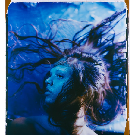
une grande rigueur dans le choix des modèles, des lieux et des
objets. La maîtrise de la composition, du cadrage et de la gestion
de la lumière, qu’elle soit naturelle ou artificielle, est essentielle
pour réussir chaque prise de vue. Tout au long du cours, les
élèves sont amenés à affiner leur sens de l’observation et leur
capacité à construire des images à la fois précises et
expressives.