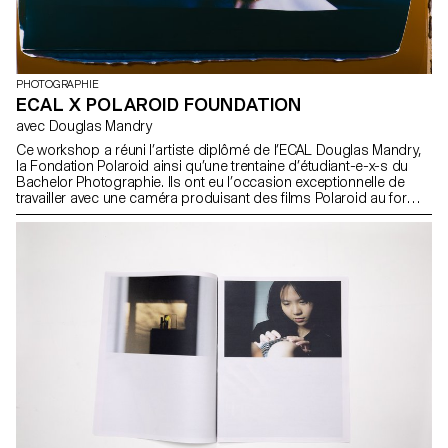
PHOTOGRAPHIE
ECAL X POLAROID FOUNDATION
avec Douglas Mandry
Ce workshop a réuni l’artiste diplômé de l’ECAL Douglas Mandry,
la Fondation Polaroid ainsi qu’une trentaine d’étudiant-e-x-s du
Bachelor Photographie. Ils ont eu l’occasion exceptionnelle de
travailler avec une caméra produisant des films Polaroid au format
40 × 60 cm et pesant près de 200 kg. Cette expérience a été
rendue possible grâce à ses opérateurs, John Reuter et Harriet
Browse et toute l'équipe de la fondation Polaroid, qui ont initié les
étudiants à l’utilisation de cet appareil unique. Douglas Mandry a
assuré la direction artistique du projet et a accompagné les
étudiant-e-x-s dans leurs expérimentations réalisées directement
avec et sur les films. Le résultat final a été présenté sous la forme
d’une exposition collective dans les locaux de l’ECAL, dévoilant
une diversité d’approches et de visions particulièrement riches.