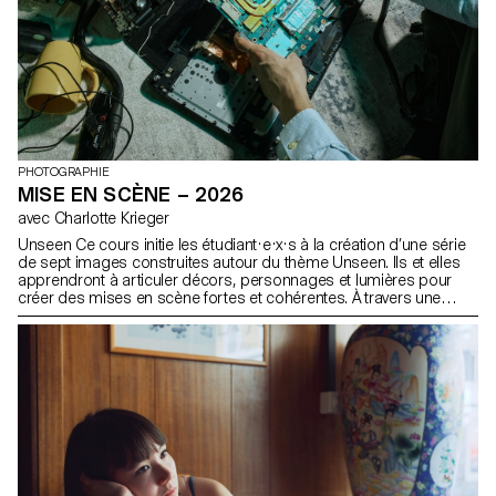
PHOTOGRAPHIE
MISE EN SCÈNE – 2026
avec Charlotte Krieger
Unseen Ce cours initie les étudiant·e·x·s à la création d’une série
de sept images construites autour du thème Unseen. Ils et elles
apprendront à articuler décors, personnages et lumières pour
créer des mises en scène fortes et cohérentes. À travers une
approche pratique et technique, le cours développe leur capacité
à concevoir un projet complet, à diriger des modèles, à travailler
la lumière naturelle ou artificielle et à collaborer dans des
conditions proches de la réalité professionnelle. Les
étudiant·e·x·s affineront ainsi leur regard d’auteur tout en se
préparant aux exigences des mandats éditoriaux et commerciaux.