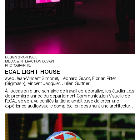
DESIGN GRAPHIQUE
MEDIA & INTERACTION DESIGN
PHOTOGRAPHIE
ECAL LIGHT HOUSE
avec Jean-Vincent Simonet, Léonard Guyot, Florian Pittet
(Sigmasix), Vincent Jacquier, Julien Gurtner
À l’occasion d’une semaine de travail collaborative, les étudiant.e.s
de première année du département Communication Visuelle de
l’ECAL se sont vu confiés la tâche ambitieuse de créer une
expérience audiovisuelle complète, en dessinant une architecture
de lumière et de son avec comme unique point de départ cinq
compositions musicales originales. Sur une installation d’écrans
formant un totem central et de projections sur les murs
périphériques, agrémentées de lasers, iels ont créés un
environnement visuel, diffusable en temps réel, qui a été présenté
sous la forme d’une performance en fin de semaine au public. Le