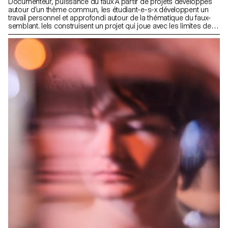
Documenteur, puissance du faux À partir de projets développés
autour d’un thème commun, les étudiant-e-s-x développent un
travail personnel et approfondi autour de la thématique du faux-
semblant. Iels construisent un projet qui joue avec les limites de la
véracité de la photographie et l'utilisant comme artifice du
mensonge.