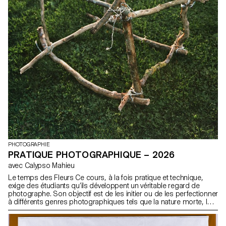
PHOTOGRAPHIE
PRATIQUE PHOTOGRAPHIQUE – 2026
avec Calypso Mahieu
Le temps des Fleurs Ce cours, à la fois pratique et technique,
exige des étudiants qu’ils développent un véritable regard de
photographe. Son objectif est de les initier ou de les perfectionner
à différents genres photographiques tels que la nature morte, le
portrait, l’architecture, mais aussi le documentaire et la mise en
scène. Ces disciplines demandent une attention particulière et