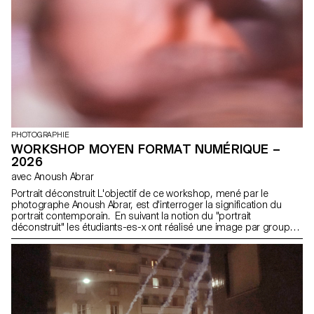
PHOTOGRAPHIE
WORKSHOP MOYEN FORMAT NUMÉRIQUE –
2026
avec Anoush Abrar
Portrait déconstruit L'objectif de ce workshop, mené par le
photographe Anoush Abrar, est d'interroger la signification du
portrait contemporain. En suivant la notion du "portrait
déconstruit" les étudiants-es-x ont réalisé une image par groupes
de deux. La semaine de workshop Moyen format digital est à la
fois une initiation au matériel de prise de vue et au logiciels
dédiés.