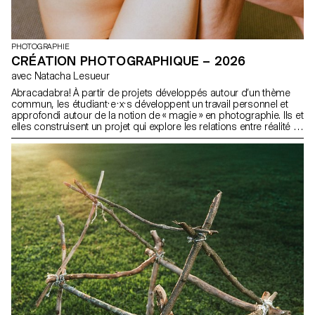
PHOTOGRAPHIE
CRÉATION PHOTOGRAPHIQUE – 2026
avec Natacha Lesueur
Abracadabra! À partir de projets développés autour d’un thème
commun, les étudiant·e·x·s développent un travail personnel et
approfondi autour de la notion de « magie » en photographie. Ils et
elles construisent un projet qui explore les relations entre réalité et
imaginaire, en mobilisant la photographie comme un outil de
révélation, de transformation et d’interprétation du réel.