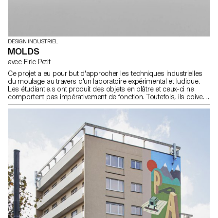
DESIGN INDUSTRIEL
MOLDS
avec Elric Petit
Ce projet a eu pour but d'approcher les techniques industrielles
du moulage au travers d'un laboratoire expérimental et ludique.
Les étudiant.e.s ont produit des objets en plâtre et ceux-ci ne
comportent pas impérativement de fonction. Toutefois, ils doivent
être techniquement intéressants, c'est à dire que leurs moules
sont simples à produire et que les pièces moulées comportent
des particularités singulières inhérentes au processus du
moulage. Les moules (matériaux libres) à même titre que les
objets moulés en plâtre ont été montré aux évaluations sous la
forme d'une exposition collective.