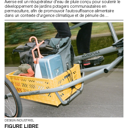
Averse est un récupérateur d'eau de pluie conçu pour soutenir le
développement de jardins potagers communautaires en
permaculture, afin de promouvoir l'autosuffisance alimentaire
dans un contexte d'urgence climatique et de pénurie de
ressources. La permaculture prône l'autosuffisance et les
écosystèmes durables. L'optimisation de l'utilisation de l'eau est
cruciale, d'autant plus que les sécheresses sont de plus en plus
fréquentes. L'eau de pluie, moins calcaire, profite aux plantes
pendant les périodes de sécheresse. Ce collecteur d'eau de
pluie, d'une capacité de 600 litres, permet d'entretenir un jardin de
120m² pendant une semaine sans pluie. Il est conçu avec des
techniques de fabrication simples, n'utilisant que du bois et du
métal afin d'éliminer les microplastiques et les polluants.
DESIGN INDUSTRIEL
FIGURE LIBRE