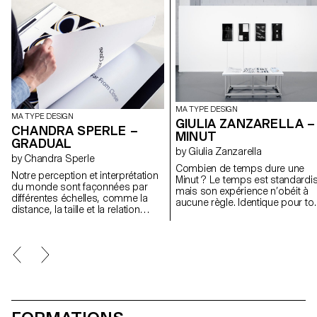
MA TYPE DESIGN
MA TYPE DESIGN
GIULIA ZANZARELLA –
CHANDRA SPERLE –
MINUT
GRADUAL
by Giulia Zanzarella
by Chandra Sperle
Combien de temps dure une
Notre perception et interprétation
Minut ? Le temps est standardis
du monde sont façonnées par
mais son expérience n’obéit à
différentes échelles, comme la
aucune règle. Identique pour to
distance, la taille et la relation
il est ressenti différemment par
spatiale entre observateurs et
chacun. Minut explore cet écart 
objets. Ce projet explore
jeu de mots entre « minute » et «
comment l’échelle influence la
unit », cette famille typographiq
signification et la perception à
est structurée en quatre styles
travers un dialogue expérimental
définis par des contraintes de
entre design typographique,
largeur : 72 unités (proportionne
photographie et art visuel. Au
9 unités, 3 et 1 seule (mono).
cœur de cette recherche, se
Célébrant la beauté de la
trouve Gradual, un caractère qui
contrainte, les caractères du Mi