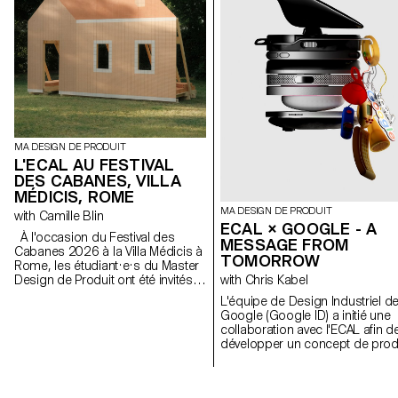
MA DESIGN DE PRODUIT
L'ECAL AU FESTIVAL
DES CABANES, VILLA
MÉDICIS, ROME
MA DESIGN DE PRODUIT
with Camille Blin
ECAL × GOOGLE - A
À l'occasion du Festival des
MESSAGE FROM
Cabanes 2026 à la Villa Médicis à
TOMORROW
Rome, les étudiant·e·s du Master
Design de Produit ont été invités à
with Chris Kabel
développer un projet en lien avec
L'équipe de Design Industriel d
le jardin de la Villa, en
Google (Google ID) a initié une
collaboration avec le célèbre
collaboration avec l'ECAL afin d
fabricant italien de
développer un concept de prod
céramique Mutina. Les jardins de
autour du téléphone portable q
la Villa offrent un contexte
soit inspiré d'un rituel quotidien.
historique et spatial riche, propice
Les étudiant·e·s en Master de
à l'exploration de l'esthétique, des