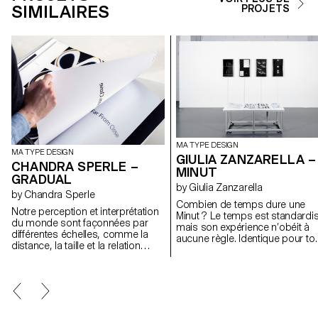
SIMILAIRES
PROJETS
MA TYPE DESIGN
MA TYPE DESIGN
GIULIA ZANZARELLA –
CHANDRA SPERLE –
MINUT
GRADUAL
by Giulia Zanzarella
by Chandra Sperle
Combien de temps dure une
Notre perception et interprétation
Minut ? Le temps est standardis
du monde sont façonnées par
mais son expérience n’obéit à
différentes échelles, comme la
aucune règle. Identique pour to
distance, la taille et la relation
il est ressenti différemment par
spatiale entre observateurs et
chacun. Minut explore cet écart 
objets. Ce projet explore
jeu de mots entre « minute » et «
comment l’échelle influence la
unit », cette famille typographiq
signification et la perception à
est structurée en quatre styles
travers un dialogue expérimental
définis par des contraintes de
entre design typographique,