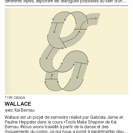
différents styles, explorant les dialogues possibles au sein d’un
espace graphique. En brisant la répartition binaire des formes
selon leur graisse, les paires de styles sans et serif interagissent
et échangent, dans une richesse de détails et par une dialectique
constante entre accords, désaccords, communions et
dissensions, action et réaction, soulignant l’importance de la
négociation dans le design.
TYPE DESIGN
WALLACE
avec Kai Bernau
Wallace est un projet de semestre réalisé par Gabriela Jaime et
Pauline Heppeler dans le cours «Tools Make Shapes» de Kai
Bernau. «Nous avons travaillé à partir de la danse et des
mouvements du corps, ce qui nous a porté à expérimenter deux