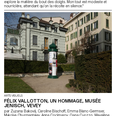
explore la matière du bout des doigts. Mon tout est modeste et
nourricière, attendant qu’on la récolte en silence."
ARTS VISUELS
FÉLIX VALLOTTON, UN HOMMAGE, MUSÉE
JENISCH, VEVEY
par Zuzana Baková, Caroline Bischoff, Emma Blanc-Germser,
Mykolya Churmantaiev, Anna Cocimarov, Oana Cuozzo, Mayalène