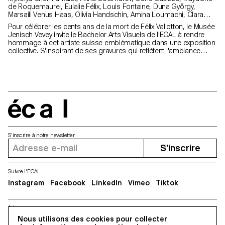
de Roquemaurel, Eulalie Félix, Louis Fontaine, Duna György,
Marsaili Venus Haas, Olivia Handschin, Amina Loumachi, Clara
Luna, Céleste Meylan, Diego Mühlematter, Paul Reachi, Baptiste
Pour célébrer les cents ans de la mort de Félix Vallotton, le Musée
Schaerer, Charlie Schär, Jamie Soria, Nayla Younes
Jenisch Vevey invite le Bachelor Arts Visuels de l'ECAL à rendre
hommage à cet artiste suisse emblématique dans une exposition
collective. S'inspirant de ses gravures qui reflètent l'ambiance
parisienne de la fin du XIXe siècle, des colonnes Morris sont
recréées dans le musée comme supports modulaires. Elles
accueillent affiches, tracts et posters, échos de la culture
contemporaine et des questionnements des étudiant·e·s
d’aujourd’hui.
écal
S'inscrire à notre newsletter
S'inscrire
Suivre l'ECAL
Instagram
Facebook
LinkedIn
Vimeo
Tiktok
Adresse
5, avenue du Temple, CH-1020 Renens
Nous utilisons des cookies pour collecter