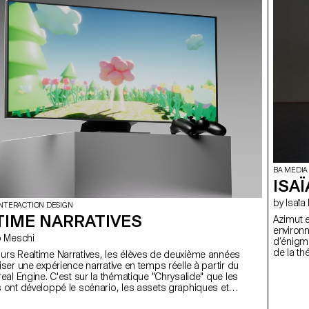
BA MEDIA
ISA
by Isa
INTERACTION DESIGN
TIME NARRATIVES
Azimut 
environn
erio Meschi
d’énigme
de la th
urs Realtime Narratives, les élèves de deuxième années
Tanizaki
iser une expérience narrative en temps réelle à partir du
Cette ac
real Engine. C'est sur la thématique "Chrysalide" que les
lumière 
s ont développé le scénario, les assets graphiques et
progress
biliser les étudiant·es
de plus 