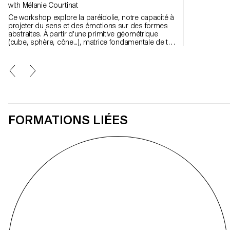
with Mélanie Courtinat
permis d'exp
mur et la mi
Ce workshop explore la paréidolie, notre capacité à
Truman Show" 
projeter du sens et des émotions sur des formes
perception de 
abstraites. À partir d'une primitive géométrique
que dans le 
(cube, sphère, cône...), matrice fondamentale de tout
univers numérique, les étudiant·e·s en binômes
doivent concevoir une expérience en réalité virtuelle.
En s'appuyant sur une synchronisation précise entre
l'espace physique et un environnement Unreal
Engine, le projet transforme ces objets fixes en
supports narratifs.
FORMATIONS LIÉES