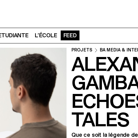
 ETUDIANTE
L’ÉCOLE
FEED
PROJETS
BA MEDIA & INT
ALEXA
GAMBAR
ECHOE
TALES
Que ce soit la légende de