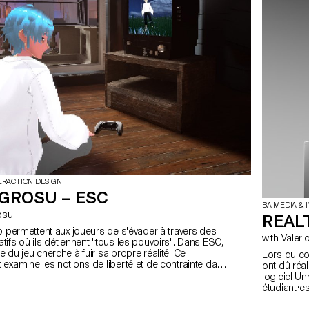
ERACTION DESIGN
GROSU – ESC
BA MEDIA & 
osu
REAL
o permettent aux joueurs de s'évader à travers des
with Val
ifs où ils détiennent "tous les pouvoirs". Dans ESC,
 du jeu cherche à fuir sa propre réalité. Ce
Lors du co
examine les notions de liberté et de contrainte dans
ont dû réal
o, soulignant ironiquement les limites de notre propre
logiciel Un
e se passerait-il si un personnage prenait
étudiant·e
 sa situation, réalisant qu’il n’est pas maître de ses
les intéractions. Le projet a pour but de sensi
ais au contraire, qu’il en est prisonnier ? ESC m'a