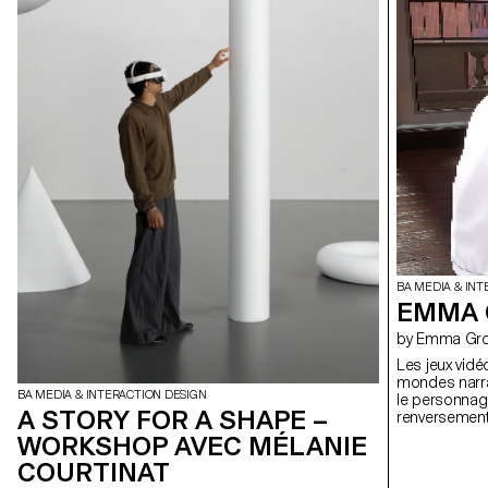
BA MEDIA & INT
EMMA 
by Emma Gr
Les jeux vidé
mondes narrat
BA MEDIA & INTERACTION DESIGN
le personnage
A STORY FOR A SHAPE –
renversement 
les jeux vidé
WORKSHOP AVEC MÉLANIE
existence. Qu
COURTINAT
conscience de
mouvements, m