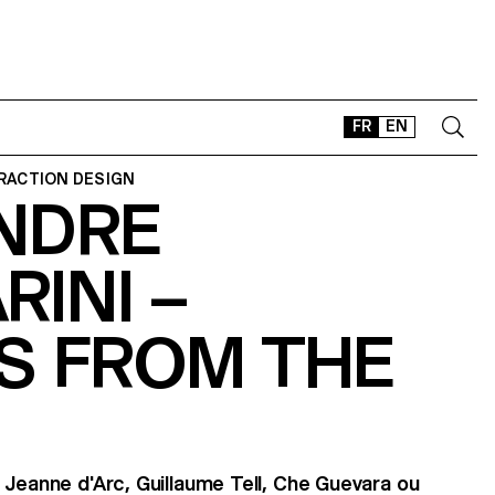
FR
EN
ERACTION DESIGN
NDRE
CONTACT
SHOP
INI –
TYPEFACES
OFFLINE-ONLINE
S FROM THE
Instagram
Facebook
LinkedIn
Vimeo
Tikt
 Jeanne d'Arc, Guillaume Tell, Che Guevara ou