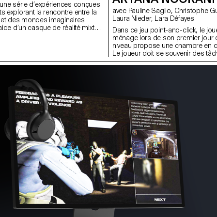
t une série d’expériences conçues
avec Pauline Saglio, Christophe Guignard, Alain Bellet, Gaël Hugo,
s explorant la rencontre entre la
Laura Nieder, Lara Défayes
e et des mondes imaginaires
’aide d’un casque de réalité mixte,
Dans ce jeu point-and-click, le j
t leur environnement en espaces
ménage lors de son premier jour 
on où les éléments réels
niveau propose une chambre en dés
supports pour les créations
Le joueur doit se souvenir des tâc
en ordre. Le gameplay repose sur
répétitives, où l’ordre et la mémoir
pas sa place dans un cadre aussi s
les gestes deviennent mécaniques,
tout recommencer. Sous la voix au
l'expérience combine la curiosité, 
d’absurdité dans une boucle de je