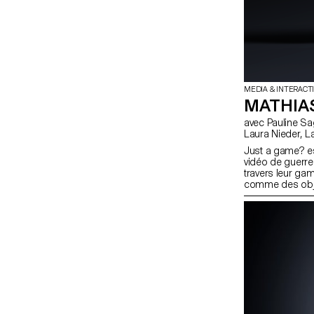
MEDIA & INTERACT
MATHIAS
avec Pauline Saglio, Christophe Guignard, Alain Bellet, Gaël Hugo,
Laur
Just a game? est
vidéo de guerre 
travers leur ga
comme des obje
effets visuels et
Que reste-t-il 
qu’est-ce que ce
jeux, rien n’est l
une question de
classiques, ce 
observer, inter
la guerre en exp