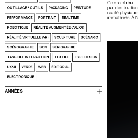
Ce projet réuni
par des étudiant
OUTILLAGE / OUTILS
PACKAGING
PEINTURE
réalité physiqu
immatériels. À l
PERFORMANCE
PORTRAIT
REALTIME
ils transformen
d’expérimentati
ROBOTIQUE
RÉALITÉ AUGMENTÉE (AR, XR)
deviennent des 
numériques.
RÉALITÉ VIRTUELLE (VR)
SCULPTURE
SCÉNARIO
SCÉNOGRAPHIE
SON
SÉRIGRAPHIE
TANGIBLE INTERACTION
TEXTILE
TYPE DESIGN
UX/UI
VERRE
WEB
ÉDITORIAL
ÉLECTRONIQUE
ANNÉES