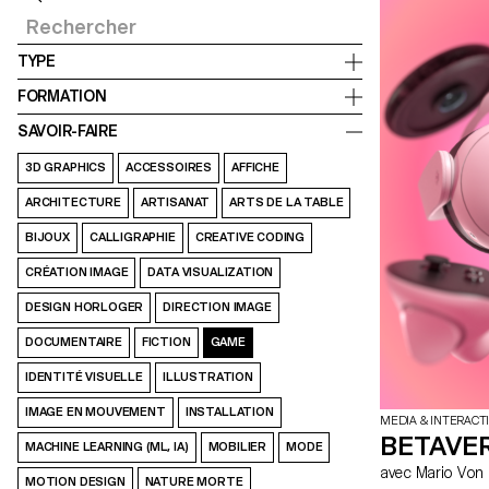
TYPE
FORMATION
SAVOIR-FAIRE
3D GRAPHICS
ACCESSOIRES
AFFICHE
ARCHITECTURE
ARTISANAT
ARTS DE LA TABLE
BIJOUX
CALLIGRAPHIE
CREATIVE CODING
CRÉATION IMAGE
DATA VISUALIZATION
DESIGN HORLOGER
DIRECTION IMAGE
DOCUMENTAIRE
FICTION
GAME
IDENTITÉ VISUELLE
ILLUSTRATION
IMAGE EN MOUVEMENT
INSTALLATION
MEDIA & INTERACT
BETAVER
MACHINE LEARNING (ML, IA)
MOBILIER
MODE
avec Mario V
MOTION DESIGN
NATURE MORTE