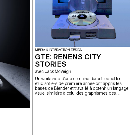
MEDIA & INTERACTION DESIGN
GTE: RENENS CITY
STORIES
avec Jack McVeigh
Un workshop d'une semaine durant lequel les
étudiant·e·s de première année ont appris les
bases de Blender et travaillé à obtenir un langage
visuel similaire à celui des graphismes des
premiers jeux vidéo. Les étudiant·e·s ont été
invités à créer une animation ou une « histoire » du
point de vue d'un personnage de la ville de
Renens, où l'ECAL est basée. Ces animations ont
ensuite été intégrées dans un jeu jouable affiché
sur une série de moniteurs CRT contrôlés à l'aide
d'une manette PS1. Le jeu lui-même a été
entièrement exécuté dans Blender en utilisant