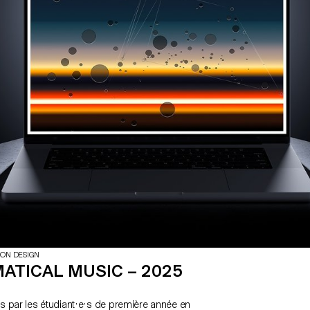
ION DESIGN
ATICAL MUSIC – 2025
o
 par les étudiant·e·s de première année en