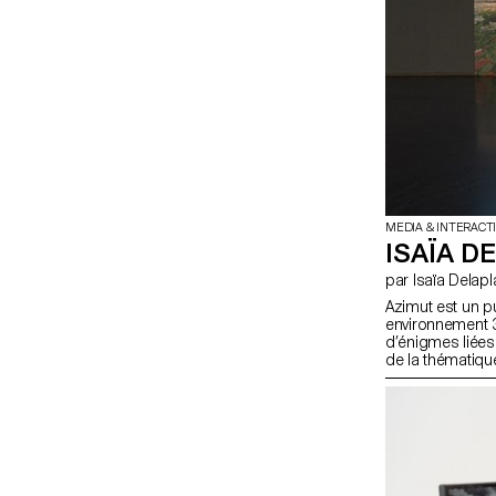
MEDIA & INTERACT
ISAÏA D
par Isaïa Delap
Azimut est un 
environnement 3
d’énigmes liées à
de la thématique
Tanizaki, contrô
Cette action pe
lumière qui écl
progresser dans 
de plus en plus
beauté des omb
plus en plus viva