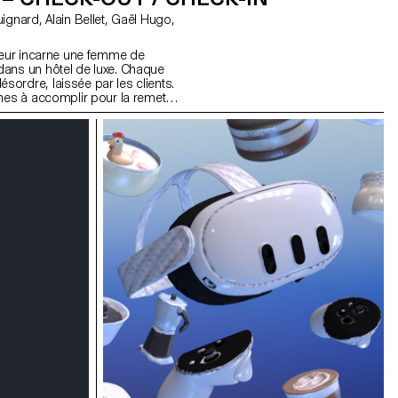
oueur incarne une femme de
dans un hôtel de luxe. Chaque
ordre, laissée par les clients.
hes à accomplir pour la remettre
 des actions simples et
e deviennent clés, où l'erreur n’a
oigné. À force d'être répétés,
 mais le moindre oubli oblige à
toritaire d’un manager,
la frustration et une forme
u simple.