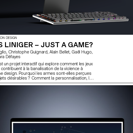
ION DESIGN
 LINIGER – JUST A GAME?
a Nieder, Lara Défayes
 un projet interactif qui explore comment les jeux
contribuent à la banalisation de la violence à
me design. Pourquoi les armes sont-elles perçues
ts désirables ? Comment la personnalisation, les
 sonores rendent-ils l’acte de tuer satisfaisant ?
d’un corps après sa mort dans un jeu vidéo ? Et
la dit de notre rapport à la violence ? Dans ces
aissé au hasard : le plaisir, l’oubli, l’hostilité, tout est
 design. À travers une série de scènes de combat
documentaire immersif invite le spectateur à
roger et comprendre les systèmes qui transforment
érience ludique.