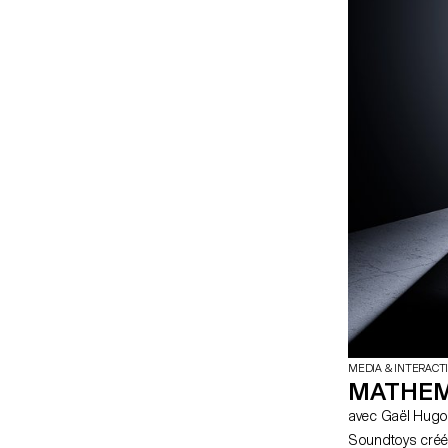
MEDIA & INTERACT
MATHEM
avec Gaël Hug
Soundtoys créés