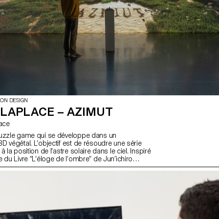
ION DESIGN
ELAPLACE – AZIMUT
lace
puzzle game qui se développe dans un
D végétal. L’objectif est de résoudre une série
 la position de l’astre solaire dans le ciel. Inspiré
 du Livre “L’éloge de l’ombre” de Jun’ichiro
ler le soleil devient l’élément central du gameplay.
rmet aux joueurs d’interagir simplement avec la
aire la Terre, de résoudre des énigmes et de
l’expérience. C’est à travers cette série d’énigmes
 complexes que l'on peut observer et ressentir la
res et des lumières dans un environnement de
nt et riche.