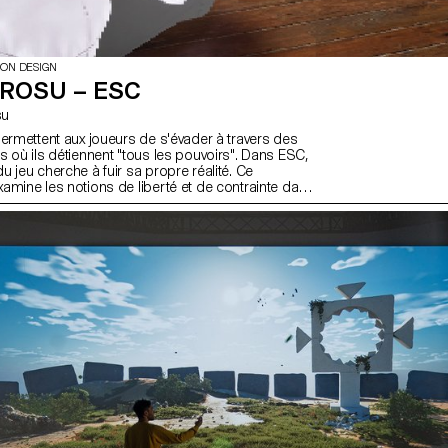
ION DESIGN
ROSU – ESC
su
permettent aux joueurs de s'évader à travers des
s où ils détiennent "tous les pouvoirs". Dans ESC,
 jeu cherche à fuir sa propre réalité. Ce
amine les notions de liberté et de contrainte dans
soulignant ironiquement les limites de notre propre
se passerait-il si un personnage prenait
 situation, réalisant qu’il n’est pas maître de ses
s au contraire, qu’il en est prisonnier ? ESC m'a
rer des concepts d'immersion comme le quatrième
 en abyme. Inspirée par des œuvres comme "The
"Sword Art Online", j'ai illustré comment la
berté peut être une illusion, tant dans les jeux vidéo
nde physique.