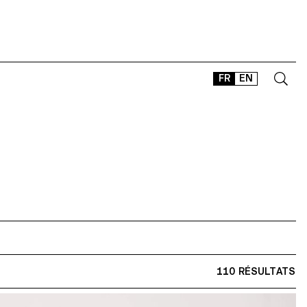
FR
EN
CONTACT
SHOP
TYPEFACES
OFFLINE-ONLINE
Instagram
Facebook
LinkedIn
Vimeo
Tikt
110 RÉSULTATS