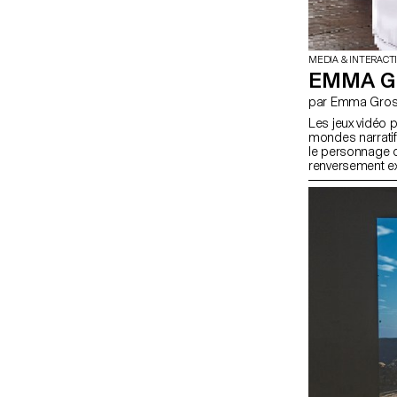
MEDIA & INTERACT
EMMA G
par Emma Gro
Les jeux vidéo 
mondes narratif
le personnage du
renversement ex
les jeux vidéo, 
existence. Que 
conscience de sa
mouvements, mai
permis d'explo
mur et la mise
Truman Show" et 
perception de li
que dans le mo