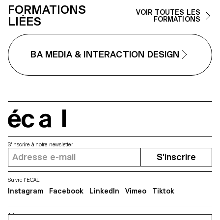
ainsi d’avoir une vision globale
FORMATIONS
VOIR TOUTES LES
des forces qui s’exercent entre 
LIÉES
FORMATIONS
éléments graphiques. Jouer en
ligne
BA MEDIA & INTERACTION DESIGN
écal
S'inscrire à notre newsletter
S'inscrire
Suivre l'ECAL
Instagram
Facebook
LinkedIn
Vimeo
Tiktok
Adresse