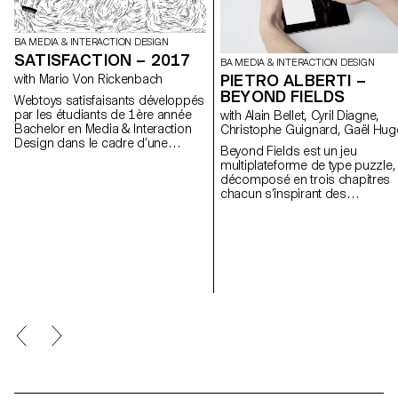
BA MEDIA & INTERACTION DESIGN
SATISFACTION – 2017
BA MEDIA & INTERACTION DESIGN
PIETRO ALBERTI –
with Mario Von Rickenbach
BEYOND FIELDS
Webtoys satisfaisants développés
par les étudiants de 1ère année
with Alain Bellet, Cyril Diagne,
Bachelor en Media & Interaction
Christophe Guignard, Gaël Hug
Design dans le cadre d’une
Beyond Fields est un jeu
semaine de workshop donnée
multiplateforme de type puzzle,
par Mario von Rickenbach. Toutes
décomposé en trois chapitres
les versions interactives ici.
chacun s’inspirant des
interactions fondamentales de l
nature. Au fil du jeu, le joueur
traverse les niveaux au cours
desquels il a l’occasion d’intera
avec différents éléments
graphiques qui vont lui permett
de rééquilibrer les champs de
forces présents et résoudre le
niveau en question. Grâce à un
système de filtres, il a la
possibilité de voyager entre
différentes représentations du j
- graphiques, analytiques ou
mathématiques - lui permettant