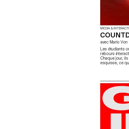
MEDIA & INTERACT
COUNTD
avec Mario V
Les étudiants on
rebours interac
Chaque jour, ils
esquisse, ce qui
propre collectio
combinée avec l
classe.