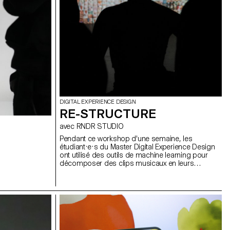
DIGITAL EXPERIENCE DESIGN
RE-STRUCTURE
avec RNDR STUDIO
Pendant ce workshop d'une semaine, les
étudiant·e·s du Master Digital Experience Design
ont utilisé des outils de machine learning pour
décomposer des clips musicaux en leurs
éléments constitutifs : scènes segmentées,
gestes détectés, couleurs extraites, beats
analysés, stems audio séparés, transformant des
objets audiovisuels linéaires en jeux de données
structurées. Ces composants ont ensuite été
réinventés sous forme de systèmes interactifs et
non linéaires : cartes explorables, timelines
génératives, interfaces rythmiques et structures