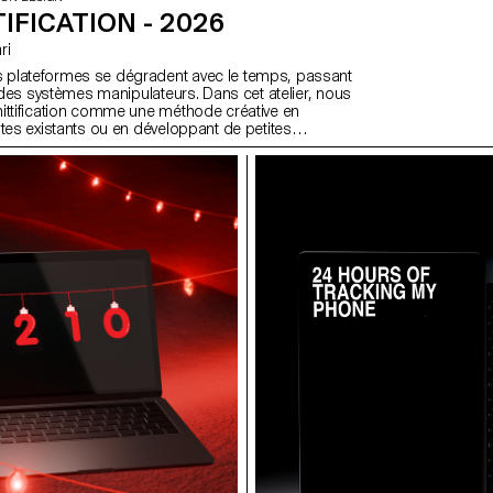
IFICATION - 2026
ari
plateformes se dégradent avec le temps, passant
à des systèmes manipulateurs. Dans cet atelier, nous
ittification comme une méthode créative en
ites existants ou en développant de petites
qui exagèrent la friction, l'automatisation, la
désorientation afin de révéler les logiques sous-