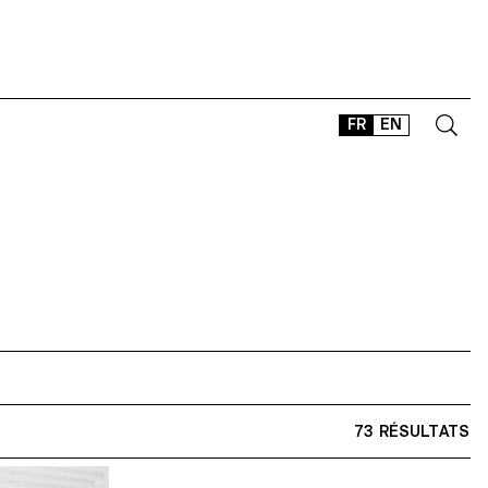
FR
EN
CONTACT
SHOP
TYPEFACES
OFFLINE-ONLINE
Instagram
Facebook
LinkedIn
Vimeo
Tikt
73 RÉSULTATS