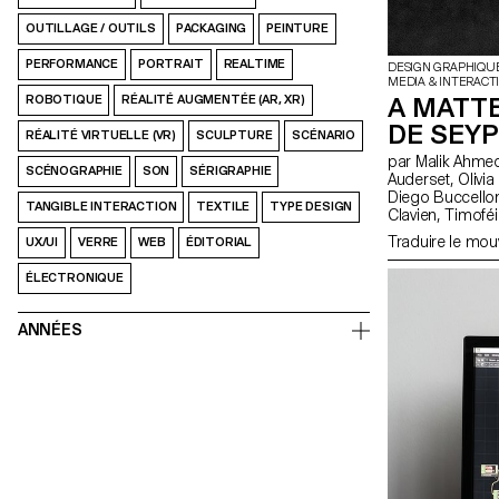
OUTILLAGE / OUTILS
PACKAGING
PEINTURE
PERFORMANCE
PORTRAIT
REALTIME
DESIGN GRAPHIQU
MEDIA & INTERACT
A MATTE
ROBOTIQUE
RÉALITÉ AUGMENTÉE (AR, XR)
DE SEYP
RÉALITÉ VIRTUELLE (VR)
SCULPTURE
SCÉNARIO
par Malik Ahmed, Alexander Anhorn, Melissa Appelon, Marc
SCÉNOGRAPHIE
SON
SÉRIGRAPHIE
Auderset, Olivia Bindon, Baptiste Boulanger, Suriya Brambilla,
Diego Buccelloni, Marta Casemi, Davia Ciccoli Trannoy
TANGIBLE INTERACTION
TEXTILE
TYPE DESIGN
Clavien, Timoféi Cruz, Ethan Degano, Nora Dizeko, Andrea
Domínguez Formet, Mathias Dugenne, Mathias 
Traduire le mo
UX/UI
VERRE
WEB
ÉDITORIAL
Genier, Lila Gomez Gaillet, Juliana Granato, Xenia Grange,
Bérangère Gremion, Helena Hell, Rocio Her
ÉLECTRONIQUE
Huwiler, Rebecca Indermühle, Kevin Jeangros, Nolan Latorre, Jose
Pardo Pariente, Zachary Ramelet, Gabrielle Richard, Théo Rizzo,
Alessia Rollini, Malcolm Semedo Barreto, Anastassia Siebold,
ANNÉES
Philippe Strässle Zuniga, Baptiste Sultana
Tinguely