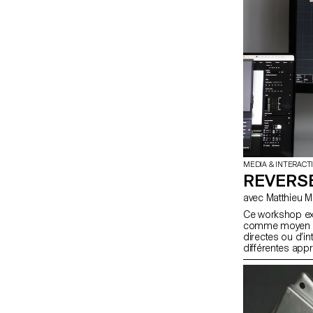
MEDIA & INTERACT
REVERSE
Ce workshop exp
comme moyen de 
directes ou d’in
différentes app
sur des modèles 
envisagé comme 
nouvelles pistes