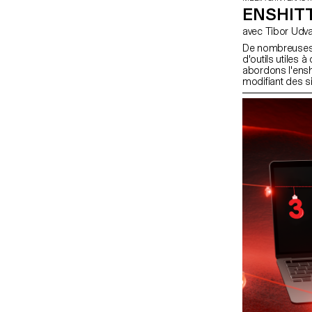
ENSHITT
avec Tibor Udv
De nombreuses 
d'outils utiles 
abordons l'ensh
modifiant des s
expériences web 
surcharge et la 
jacentes.