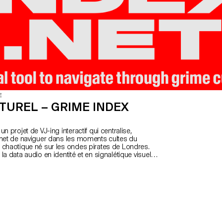
E
TUREL – GRIME INDEX
un projet de VJ-ing interactif qui centralise,
rmet de naviguer dans les moments cultes du
 chaotique né sur les ondes pirates de Londres.
la data audio en identité et en signalétique visuelle,
isible une culture fondée sur la performance, l’oralité
n. Il s’adresse autant aux publics initiés qu’aux
ose sur trois modules interchangeables — le MC,
et les lyrics — rendant hommage à la culture du
g et du mix. Diarisation, transcription,
amique et effets en temps réel s’associent pour
oire vivante et navigable du genre.