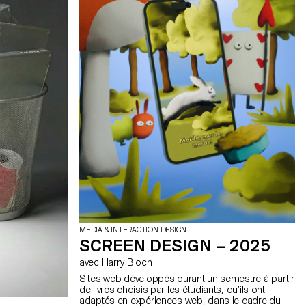
auto-recomposables, construites avec le
framework OPENRNDR.
MEDIA & INTERACTION DESIGN
SCREEN DESIGN – 2025
avec Harry Bloch
Sites web développés durant un semestre à partir
de livres choisis par les étudiants, qu’ils ont
adaptés en expériences web, dans le cadre du