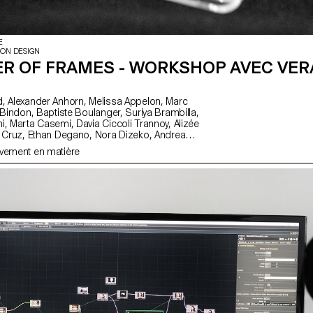
E
ION DESIGN
R OF FRAMES - WORKSHOP AVEC VER
, Alizée
Gelin, Tanguy
uvement en matière
nandez, Salomé
, Luna Tavernier, Margaux