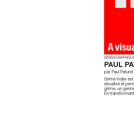
DESIGN GRAPHIQU
PAUL PA
par Paul Paturel
Grime Index est 
visualise et pe
grime, un genre
En transformant 
le projet rend l
et l’improvisatio
curieux, et rep
l’instrumentale 
sample, du MC-in
typographie dyn
révéler une mém