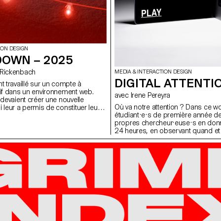
ION DESIGN
OWN – 2025
on Rickenbach
MEDIA & INTERACTION DESIGN
DIGITAL ATTENTI
t travaillé sur un compte à
tif dans un environnement web.
avec Irene Pereyra
 devaient créer une nouvelle
Où va notre attention ? Dans ce w
 leur a permis de constituer leur
étudiant·e·s de première année de
n, qui pouvait également être
propres chercheur·euse·s en do
es projets de l'ensemble de la
24 heures, en observant quand et
téléphone capte leur attention. Les
relèvent déclencheurs, émotions, 
applications, durée et dialogue int
traces du quotidien sont ensuite 
une page de scrollytelling : un récit
personnel sur les déplacements de
fil d’une journée.