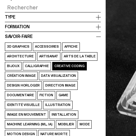
TYPE
FORMATION
SAVOIR-FAIRE
3D GRAPHICS
ACCESSOIRES
AFFICHE
ARCHITECTURE
ARTISANAT
ARTS DE LA TABLE
BIJOUX
CALLIGRAPHIE
CREATIVE CODING
CRÉATION IMAGE
DATA VISUALIZATION
DESIGN HORLOGER
DIRECTION IMAGE
DOCUMENTAIRE
FICTION
GAME
IDENTITÉ VISUELLE
ILLUSTRATION
IMAGE EN MOUVEMENT
INSTALLATION
MACHINE LEARNING (ML, IA)
MOBILIER
MODE
MOTION DESIGN
NATURE MORTE