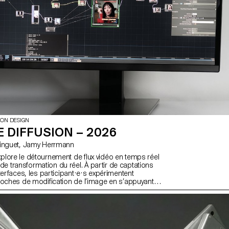
ION DESIGN
 DIFFUSION – 2026
avec Matthieu Minguet, Jamy Herrmann
lore le détournement de flux vidéo en temps réel
transformation du réel. À partir de captations
terfaces, les participant·e·s expérimentent
roches de modification de l’image en s’appuyant
de diffusion exécutés en local. Le flux vidéo est
une matière première, permettant d’ouvrir de
 de perception et de transformation du réel.