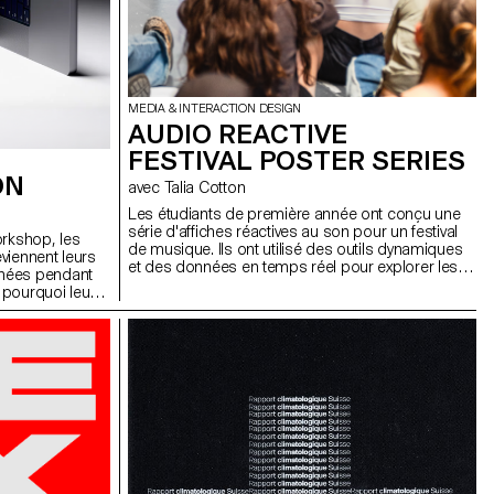
MEDIA & INTERACTION DESIGN
AUDIO REACTIVE
FESTIVAL POSTER SERIES
ON
avec Talia Cotton
Les étudiants de première année ont conçu une
série d'affiches réactives au son pour un festival
orkshop, les
de musique. Ils ont utilisé des outils dynamiques
viennent leurs
et des données en temps réel pour explorer les
nnées pendant
visuels réactifs au son dans le format numérique
 pourquoi leur
des réseaux sociaux, créant ainsi une identité
 étudiant·e·s
cohérente et reconnaissable pour le festival.
contexte,
érieur. Ces
transformées en
 visuel et
 l’attention au