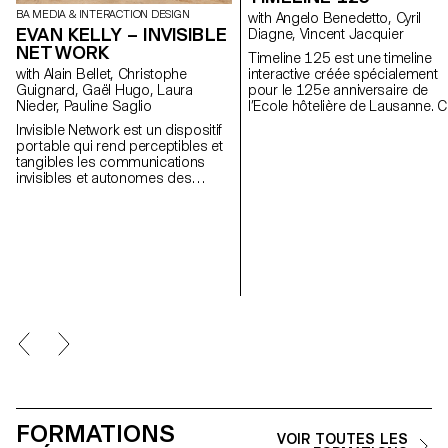
BA MEDIA & INTERACTION DESIGN
with Angelo Benedetto, Cyril
EVAN KELLY – INVISIBLE
Diagne, Vincent Jacquier
NETWORK
Timeline 125 est une timeline
interactive créée spécialement
with Alain Bellet, Christophe
pour le 125e anniversaire de
Guignard, Gaël Hugo, Laura
l’Ecole hôtelière de Lausanne. 
Nieder, Pauline Saglio
projet fut développé en
Invisible Network est un dispositif
collaboration avec les
portable qui rend perceptibles et
étudiant·x·e·s de 1ère année
tangibles les communications
Bachelor, orientation Media &
invisibles et autonomes des
Interaction Design.
machines. La manière dont elles
interagissent les unes avec les
autres s’apparente aux modes de
communications humains, créant
ainsi un véritable réseau social de
machines. Ce dispositif agit en
médiateur entre les humains et les
machines qui les entourent. Par le
biais de son écran, il nous
transmet des bribes de ses
communications continues et
silencieuses sous la forme de
métaphores sociales humaines.
FORMATIONS
VOIR TOUTES LES