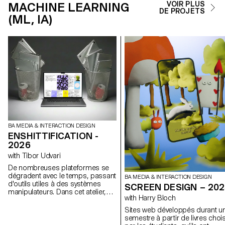
MACHINE LEARNING
VOIR PLUS
DE PROJETS
(ML, IA)
BA MEDIA & INTERACTION DESIGN
ENSHITTIFICATION -
2026
with Tibor Udvari
De nombreuses plateformes se
dégradent avec le temps, passant
BA MEDIA & INTERACTION DESIGN
d'outils utiles à des systèmes
SCREEN DESIGN – 20
manipulateurs. Dans cet atelier,
with Harry Bloch
nous abordons l'enshittification
comme une méthode créative en
Sites web développés durant u
modifiant des sites existants ou
semestre à partir de livres choi
en développant de petites