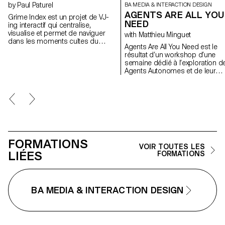
by Paul Paturel
BA MEDIA & INTERACTION DESIGN
AGENTS ARE ALL YOU
Grime Index est un projet de VJ-
NEED
ing interactif qui centralise,
visualise et permet de naviguer
with Matthieu Minguet
dans les moments cultes du
Agents Are All You Need est le
grime, un genre chaotique né sur
résultat d’un workshop d’une
les ondes pirates de Londres. En
semaine dédié à l’exploration d
transformant la data audio en
Agents Autonomes et de leur
identité et en signalétique visuelle,
potentiel dans des scénarios
le projet rend lisible une culture
innovants. En détournant des
fondée sur la performance,
plateformes existantes, les
l’oralité et l’improvisation. Il
étudiant·x·e·s ont exploité les
s’adresse autant aux publics
capacités de raisonnement des
initiés qu’aux curieux, et repose
modèles de langage multimoda
sur trois modules
pour automatiser des actions
interchangeables — le MC,
complexes plutôt que de se
l’instrumentale et les lyrics —
FORMATIONS
limiter à la génération de texte 
rendant hommage à la culture du
VOIR TOUTES LES
d’images.
LIÉES
sample, du MC-ing et du mix.
FORMATIONS
Diarisation, transcription,
typographie dynamique et effets
en temps réel s’associent pour
révéler une mémoire vivante et
BA MEDIA & INTERACTION DESIGN
navigable du genre.