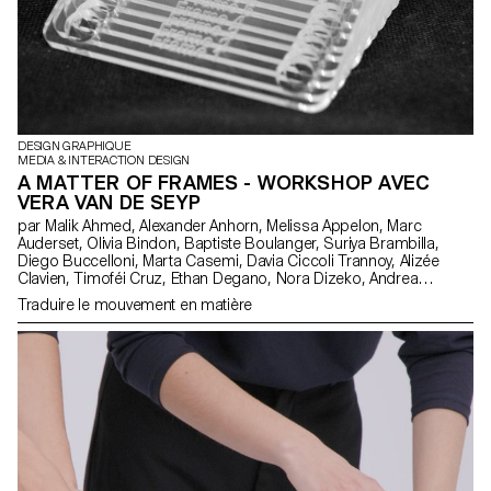
DESIGN GRAPHIQUE
MEDIA & INTERACTION DESIGN
A MATTER OF FRAMES - WORKSHOP AVEC
VERA VAN DE SEYP
par Malik Ahmed, Alexander Anhorn, Melissa Appelon, Marc
Auderset, Olivia Bindon, Baptiste Boulanger, Suriya Brambilla,
Diego Buccelloni, Marta Casemi, Davia Ciccoli Trannoy, Alizée
Clavien, Timoféi Cruz, Ethan Degano, Nora Dizeko, Andrea
Domínguez Formet, Mathias Dugenne, Mathias Gelin, Tanguy
Traduire le mouvement en matière
Genier, Lila Gomez Gaillet, Juliana Granato, Xenia Grange,
Bérangère Gremion, Helena Hell, Rocio Hernandez, Salomé
Huwiler, Rebecca Indermühle, Kevin Jeangros, Nolan Latorre,
Jose Pardo Pariente, Zachary Ramelet, Gabrielle Richard, Théo
Rizzo, Alessia Rollini, Malcolm Semedo Barreto, Anastassia
Siebold, Philippe Strässle Zuniga, Baptiste Sultana, Luna
Tavernier, Margaux Tinguely