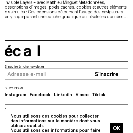
Invisible Layers – avec Matthieu Minguet Métadonnées,
descriptions d’images, pixels cachés, cookies et autres éléments
dissimulés : Ces extensions détournent l’usage des navigateurs
en y superposant une couche graphique qui révèle les données
invisibles des sites web.
écal
S'inscrire à notre newsletter
S'inscrire
Suivre l'ECAL
Instagram
Facebook
LinkedIn
Vimeo
Tiktok
Adresse
5, avenue du Temple, CH-1020 Renens
Nous utilisons des cookies pour collecter
des informations sur la manière dont vous
utilisez ecal.ch.
Nous utilisons ces informations pour faire
Tous droits réservés @2026