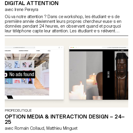
DIGITAL ATTENTION
avec Irene Pereyra
Où va notre attention ? Dans ce workshop, les étudiant·e·s de
première année deviennent leurs propres chercheur·euse·s en
données pendant 24 heures, en observant quand et pourquoi
leur téléphone capte leur attention. Les étudiant·e·s relèvent
déclencheurs, émotions, contexte, applications, durée et dialogue
intérieur. Ces traces du quotidien sont ensuite transformées en
une page de scrollytelling : un récit visuel et personnel sur les
déplacements de l’attention au fil d’une journée.
PROPEDEUTIQUE
OPTION MEDIA & INTERACTION DESIGN – 24–
25
avec Romain Collaud, Matthieu Minguet