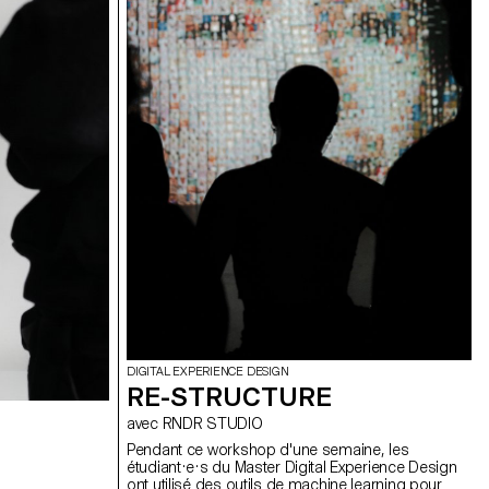
DIGITAL EXPERIENCE DESIGN
RE-STRUCTURE
avec RNDR STUDIO
Pendant ce workshop d'une semaine, les
étudiant·e·s du Master Digital Experience Design
ont utilisé des outils de machine learning pour