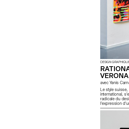
DESIGN GRAPHIQU
RATIONA
VERONA
Le style suisse
international,
radicale du desi
l’expression d’un
plus d’un demi-s
même pertinence
imaginaires et s
d’autres facett
pourraient être