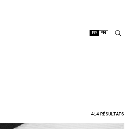
FR
EN
CONTACT
SHOP
TYPEFACES
OFFLINE-ONLINE
Instagram
Facebook
LinkedIn
Vimeo
Tikt
414 RÉSULTATS