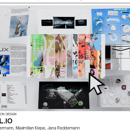
alité d’un bon portrait ainsi que les outils permettant
ION DESIGN
L.IO
avec David Liebermann, Maximilian Kiepe, Jana Reddemann