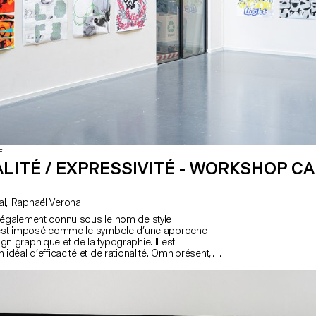
E
LITÉ / EXPRESSIVITÉ - WORKSHOP C
avec Yanis Carnal, Raphaël Verona
, également connu sous le nom de style
 s’est imposé comme le symbole d’une approche
gn graphique et de la typographie. Il est
 idéal d’efficacité et de rationalité. Omniprésent,
iècle après son apparition, a-t-il toujours la
 aujourd’hui ? Quelle est son influence sur nos
ur notre pratique ? La Suisse n’a-t-elle pas
es à travers lesquelles communiquer et quels
 les nouveaux langages graphiques et