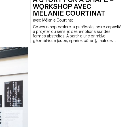
WORKSHOP AVEC
MÉLANIE COURTINAT
avec Mélanie Courtinat
Ce workshop explore la paréidolie, notre capacité
à projeter du sens et des émotions sur des
formes abstraites. À partir d'une primitive
géométrique (cube, sphère, cône...), matrice
fondamentale de tout univers numérique, les
étudiant·e·s en binômes doivent concevoir une
expérience en réalité virtuelle. En s'appuyant sur
une synchronisation précise entre l'espace
physique et un environnement Unreal Engine, le
projet transforme ces objets fixes en supports
narratifs.