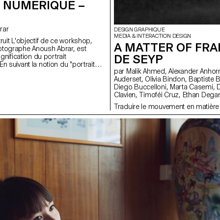
 NUMÉRIQUE –
brar
DESIGN GRAPHIQUE
MEDIA & INTERACTION DESIGN
ruit L'objectif de ce workshop,
A MATTER OF FRA
otographe Anoush Abrar, est
DE SEYP
ignification du portrait
 suivant la notion du "portrait
par Malik Ahmed, Alexander Anhorn, Melissa Appelon, Marc
 étudiants-es-x ont réalisé une
Auderset, Olivia Bindon, Baptiste Boulanger, Suriya Brambilla,
pes de deux. La semaine de
Diego Buccelloni, Marta Casemi, Davia Ciccoli Trannoy, Alizée
format digital est à la fois une
Clavien, Timoféi Cruz, Ethan Degano, Nora Dizeko, Andrea
ériel de prise de vue et au logiciels
Domínguez Formet, Mathias Dugenne, Mathias Gelin, Tanguy
Traduire le mouvement en matière
Genier, Lila Gomez Gaillet, Juliana Granato, Xenia Grange,
Bérangère Gremion, Helena Hell, Rocio Hernandez, Salomé
Huwiler, Rebecca Indermühle, Kevin Jeangros, Nolan Latorre, Jose
Pardo Pariente, Zachary Ramelet, Gabrielle Richard, Théo Rizzo,
Alessia Rollini, Malcolm Semedo Barreto, Anastassia Siebold,
Philippe Strässle Zuniga, Baptiste Sultana, Luna Tavernier, Margaux
Tinguely