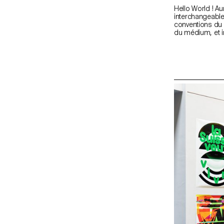
Hello World ! Au
interchangeable
conventions du 
du médium, et i
Et quoi de mie
portfolios des
expressions d'at
mid.ch/