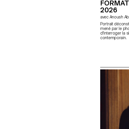
FORMAT
2026
avec Anoush A
Portrait déconst
mené par le ph
d'interroger la s
contemporain. En
déconstruit" les
image par grou
workshop Moyen 
initiation au mat
dédiés.