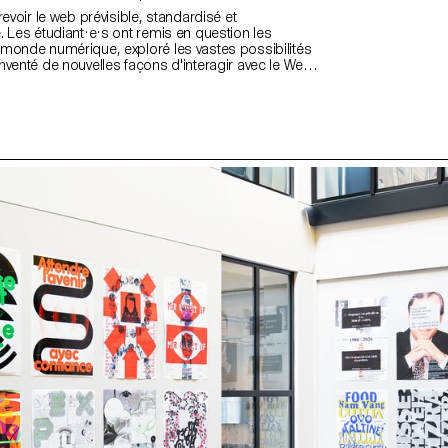
revoir le web prévisible, standardisé et
. Les étudiant·e·s ont remis en question les
monde numérique, exploré les vastes possibilités
nventé de nouvelles façons d'interagir avec le Web.
ux pour donner du sens au design web que les
 étudiant·e·s eux-mêmes, compris comme des
titude et de personnalité. https://websites.ecal-