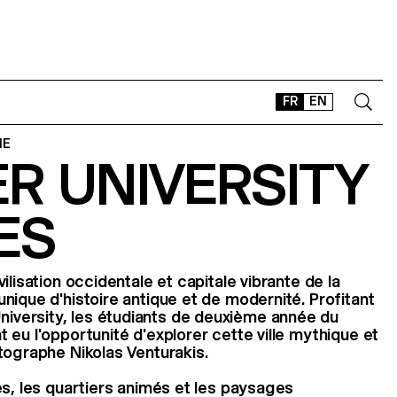
FR
EN
IE
R UNIVERSITY
CONTACT
SHOP
ES
TYPEFACES
OFFLINE-ONLINE
Instagram
Facebook
LinkedIn
Vimeo
Tikt
ilisation occidentale et capitale vibrante de la
nique d'histoire antique et de modernité. Profitant
versity, les étudiants de deuxième année du
 eu l'opportunité d'explorer cette ville mythique et
tographe Nikolas Venturakis.
es, les quartiers animés et les paysages