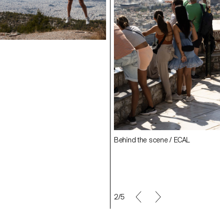
ne / ECAL
Arseniy Litviniuk
Behind the scene / ECAL
Rose Graf
ne / ECAL
Behind the scene / ECAL
2/5