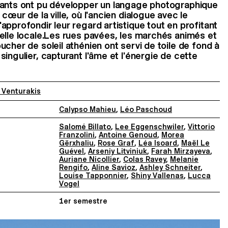
iants ont pu développer un langage photographique
cœur de la ville, où l'ancien dialogue avec le
approfondir leur regard artistique tout en profitant
elle locale.Les rues pavées, les marchés animés et
cher de soleil athénien ont servi de toile de fond à
ingulier, capturant l'âme et l'énergie de cette
 Venturakis
Calypso Mahieu
,
Léo Paschoud
Salomé Billato
,
Lee Eggenschwiler
,
Vittorio
Franzolini
,
Antoine Genoud
,
Morea
Gërxhaliu
,
Rose Graf
,
Léa Isoard
,
Maël Le
Guével
,
Arseniy Litviniuk
,
Farah Mirzayeva
,
Auriane Nicollier
,
Colas Ravey
,
Melanie
Rengifo
,
Aline Savioz
,
Ashley Schneiter
,
Louise Tapponnier
,
Shiny Vallenas
,
Lucca
Vogel
1er semestre