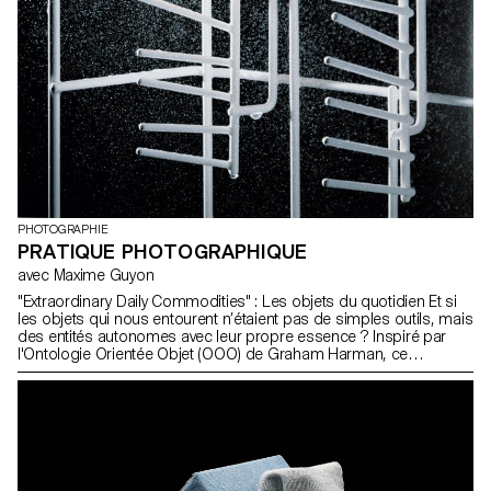
PHOTOGRAPHIE
PRATIQUE PHOTOGRAPHIQUE
avec Maxime Guyon
"Extraordinary Daily Commodities" : Les objets du quotidien Et si
les objets qui nous entourent n’étaient pas de simples outils, mais
des entités autonomes avec leur propre essence ? Inspiré par
l'Ontologie Orientée Objet (OOO) de Graham Harman, ce
semestre invitait les étudiants-es à explorer les objets sous un
angle inédit. Libérés de l’ombre de notre conscience, ils prennent
une place égale à celle des humains, des animaux, et des plantes.
Accompagnés par Maxime Guyon, les deuxième année
photographie étaient invités à redécouvrir ce que signifie vraiment
« banal » et à plonger dans une réflexion sur la place et la
sensibilité des objets dans le monde contemporain.