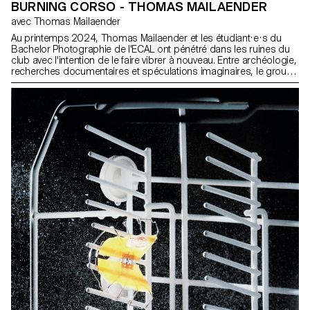
BURNING CORSO - THOMAS MAILAENDER
avec Thomas Mailaender
Au printemps 2024, Thomas Mailaender et les étudiant·e·s du
Bachelor Photographie de l'ECAL ont pénétré dans les ruines du
club avec l'intention de le faire vibrer à nouveau. Entre archéologie,
recherches documentaires et spéculations imaginaires, le groupe
d'aventuriers a articulé un parcours expositif surprenant mêlant
moisissures et paillettes, cendres et glamour. Le temps d'une
soirée, le Corso s'est rempli de sons et d'images explosives pour
un hommage enflammé aux nuits de Renens.