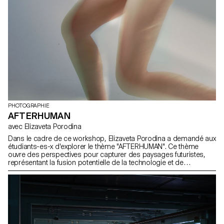
PHOTOGRAPHIE
AFTERHUMAN
avec Elizaveta Porodina
Dans le cadre de ce workshop, Elizaveta Porodina a demandé aux
étudiants-es-x d'explorer le thème "AFTERHUMAN". Ce thème
ouvre des perspectives pour capturer des paysages futuristes,
représentant la fusion potentielle de la technologie et de
l'humanité. Pensez à dépeindre visuellement la coexistence de
l'intelligence artificielle, de la cybernétique ou de la biotechnologie
avec des éléments naturels. Expérimentez avec des techniques
innovantes pour transmettre un sentiment d'évolution ou de
transcendance. Cette exploration invite les photographes à
interpréter de manière créative et à narrer visuellement un avenir
au-delà de l'expérience humaine conventionnelle.