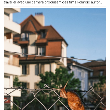
travailler avec une caméra produisant des films Polaroid au format
40 × 60 cm et pesant près de 200 kg. Cette expérience a été
rendue possible grâce à ses opérateurs, John Reuter et Harriet
Browse et toute l'équipe de la fondation Polaroid, qui ont initié les
étudiants à l’utilisation de cet appareil unique. Douglas Mandry a
assuré la direction artistique du projet et a accompagné les
étudiant-e-x-s dans leurs expérimentations réalisées directement
avec et sur les films. Le résultat final a été présenté sous la forme
d’une exposition collective dans les locaux de l’ECAL, dévoilant
une diversité d’approches et de visions particulièrement riches.