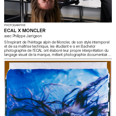
PHOTOGRAPHIE
ECAL X MONCLER
avec Philippe Jarrigeon
S’inspirant de l’héritage alpin de Moncler, de son style intemporel
et de sa maîtrise technique, les étudiant·e·s en Bachelor
photographie de l’ECAL ont élaboré leur propre interprétation du
langage visuel de la marque, mêlant photographie documentaire
et mises en scène, réalité et fiction, sous la direction artistique du
photographe français Philippe Jarrigeon. Dans le cadre de Paris
Photo 2025, le travail des étudiants a été présenté dans la
boutique Moncler des Champs-Élysées