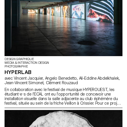
DESIGN GRAPHIQUE
MEDIA & INTERACTION DESIGN
PHOTOGRAPHIE
HYPERLAB
avec Vincent Jacquier, Angelo Benedetto, Ali-Eddine Abdelkhalek,
Jean-Vincent Simonet, Clément Rouzaud
En collaboration avec le festival de musique HYPEROUEST, les
étudiant·e·s de l’ECAL ont eu l’opportunité de concevoir une
installation visuelle dans la salle adjacente au club éphémère du
festival, située au sein de la friche Veillon à Crissier. Pour ce projet,
les étudiant·e·s de 1res années ont travaillé en groupes,
mélangeant les Bachelors Design graphique, Media & Interaction
Design et Photographie. Leur objectif principal était de donner vie
à des séquences visuelles puissantes et créatives autour du
thème central « HYPER ». Simultanément, les étudiant·e·s de