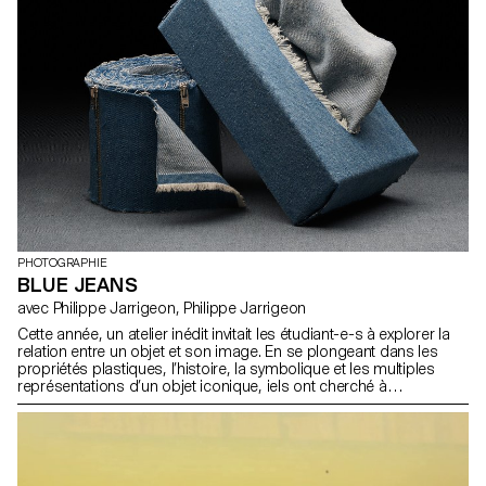
PHOTOGRAPHIE
BLUE JEANS
avec Philippe Jarrigeon, Philippe Jarrigeon
Cette année, un atelier inédit invitait les étudiant-e-s à explorer la
relation entre un objet et son image. En se plongeant dans les
propriétés plastiques, l’histoire, la symbolique et les multiples
représentations d’un objet iconique, iels ont cherché à
comprendre l’aura qui le définit. Le sujet de cette première édition
? Le blue jean. De simple vêtement utilitaire à symbole mondial de
style, le blue jean transcende les générations et les cultures. Au
cours de ce semestre, les étudiant-e-s ont dû réaliser un projet
photographique ou une vidéo qui interroge et célèbre cet objet