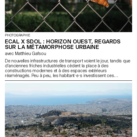
PHOTOGRAPHIE
ECAL X SDOL : HORIZON OUEST, REGARDS
SUR LA MÉTAMORPHOSE URBAINE
avec Matthieu Gafsou
De nouvelles infrastructures de transport voient le jour, tandis que
d’anciennes friches industrielles cèdent la place à des
constructions modernes et à des espaces extérieurs
réaménagés. Peu à peu, les habitant·e·s investissent ces
nouveaux quartiers et adoptent de nouvelles habitudes. Pour
capturer les premiers instants de vie de ces espaces,
l’association « Ouest lausannois : Prix Wakker 2011 » a invité les
étudiant·e·s de deuxième année du Bachelor Photographie de
l’ECAL à les observer tout au long de l’année 2024. Ce projet met
en lumière 18 chantiers en cours ou quartiers récemment
achevés. À travers leur regard, les étudiant·e·s nous offrent des
approches originales pour découvrir, apprivoiser et s’approprier
ces nouveaux espaces. La photographie entretient un lien
singulier avec le monde qui nous entoure, car elle dépend
souvent de lui. Loin de le documenter stricto sensu, elle a cette
capacité de transfigurer et de révéler l’invisible ou de l’indicible.