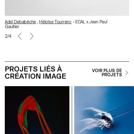
Adel Debabéche
,
Héloïse Tourrenc
- ECAL x Jean Paul
Gaultier
2/4
PROJETS LIÉS À
VOIR PLUS DE
CRÉATION IMAGE
PROJETS