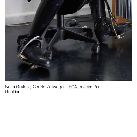
Sofia Grytsiv
,
Cedric Zellweger
- ECAL x Jean Paul
Gaultier