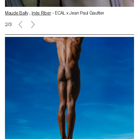
Maude Bally
,
Inès Riber
- ECAL x Jean Paul Gaultier
2/3