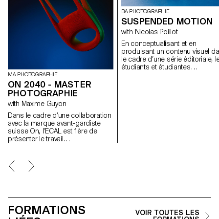
BA PHOTOGRAPHIE
SUSPENDED MOTION
with Nicolas Poillot
En conceptualisant et en
produisant un contenu visuel d
le cadre d’une série éditoriale, l
étudiants et étudiantes
aborderont de manière pratique
MA PHOTOGRAPHIE
créative et professionnelle la
ON 2040 - MASTER
notion de photographie
PHOTOGRAPHIE
appliquée, en étroite collaborat
with Maxime Guyon
avec le Directeur Artistique Nico
Poillot.
Dans le cadre d’une collaboration
avec la marque avant-gardiste
suisse On, l’ECAL est fière de
présenter le travail
interdisciplinaire réalisé
conjointement par les étudiant·e·s
de 2e année des Masters Design
de produit, Photographie et Type
Design.
FORMATIONS
VOIR TOUTES LES