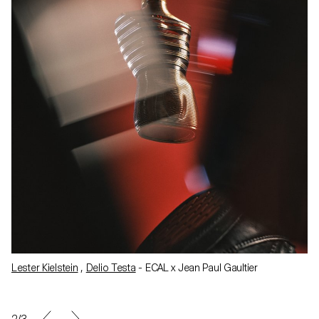
Lester Kielstein
,
Delio Testa
- ECAL x Jean Paul Gaultier
2/3