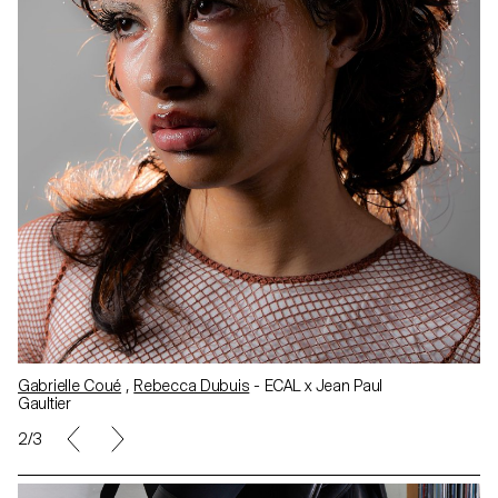
Gabrielle Coué
,
Rebecca Dubuis
- ECAL x Jean Paul
Gaultier
3/3