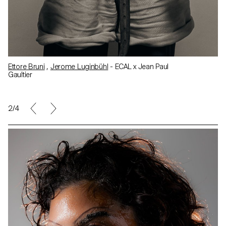
Ettore Bruni
,
Jerome Luginbühl
- ECAL x Jean Paul
Gaultier
2/4