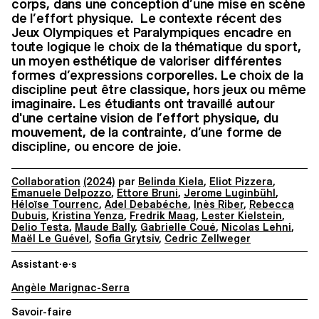
corps, dans une conception d’une mise en scène
de l’effort physique. Le contexte récent des
Jeux Olympiques et Paralympiques encadre en
toute logique le choix de la thématique du sport,
un moyen esthétique de valoriser différentes
formes d’expressions corporelles. Le choix de la
discipline peut être classique, hors jeux ou même
imaginaire. Les étudiants ont travaillé autour
d'une certaine vision de l’effort physique, du
mouvement, de la contrainte, d’une forme de
discipline, ou encore de joie.
Collaboration
(2024)
par
Belinda Kiela
,
Eliot Pizzera
,
Emanuele Delpozzo
,
Ettore Bruni
,
Jerome Luginbühl
,
Héloïse Tourrenc
,
Adel Debabéche
,
Inès Riber
,
Rebecca
Dubuis
,
Kristina Yenza
,
Fredrik Maag
,
Lester Kielstein
,
Delio Testa
,
Maude Bally
,
Gabrielle Coué
,
Nicolas Lehni
,
Maël Le Guével
,
Sofia Grytsiv
,
Cedric Zellweger
Assistant·e·s
Angèle Marignac-Serra
Savoir-faire