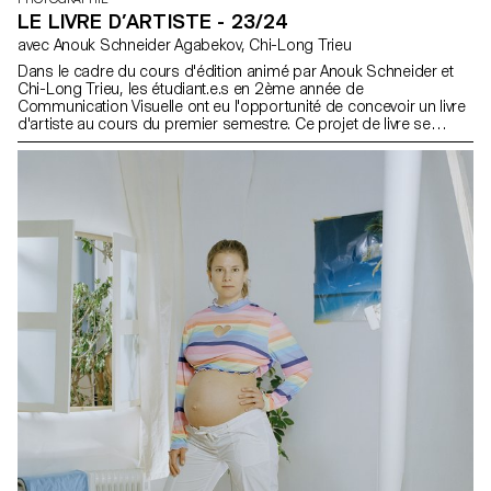
LE LIVRE D’ARTISTE - 23/24
avec Anouk Schneider Agabekov, Chi-Long Trieu
Dans le cadre du cours d'édition animé par Anouk Schneider et
Chi-Long Trieu, les étudiant.e.s en 2ème année de
Communication Visuelle ont eu l'opportunité de concevoir un livre
d'artiste au cours du premier semestre. Ce projet de livre se
distingue par son approche contemporaine visant à créer un
objet éditorial qui intègre harmonieusement forme et contenu
dans le contexte actuel du paysage éditorial. Les étudiant.e.s ont
été encouragés à exploiter leur liberté artistique à tous les niveaux
de création, que ce soit en termes de format, de choix de papier,
de reliure, de mise en page, d'illustrations, de texte ou de
typographie. Dans le cadre de ce cours, le livre d'artiste peut
prendre forme à travers diverses modalités d'illustrations, telles
que la photographie, la reproduction, la mise en contexte, le
dessin, la 3D, etc. L'accent est mis sur la vision artistique de
l'auteur.ice et sur les moyens mis en œuvre pour la concrétiser.
Les étudiant.e.s endossent des rôles multiples en tant qu'éditeur,
conservateur et architecte, couvrant ainsi les responsabilités de
directeur artistique, designer, photographe, styliste, illustrateur,
typographe, rédacteur en chef, et secrétaire de rédaction. Ce
cours met en avant le design éditorial contemporain en explorant
le potentiel narratif d'une séquence de contenu maîtrisé.