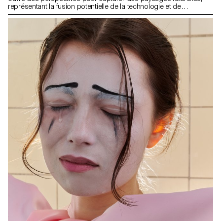
représentant la fusion potentielle de la technologie et de
l'humanité. Pensez à dépeindre visuellement la coexistence de
l'intelligence artificielle, de la cybernétique ou de la biotechnologie
avec des éléments naturels. Expérimentez avec des techniques
innovantes pour transmettre un sentiment d'évolution ou de
transcendance. Cette exploration invite les photographes à
interpréter de manière créative et à narrer visuellement un avenir
au-delà de l'expérience humaine conventionnelle.