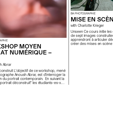
BA PHOTOGRAPHIE
MISE EN SCÈN
with Charlotte Krieger
Unseen Ce cours initie les étudiant·e·x·s à la création d’une série
de sept images construites
apprendront à articuler d
APHIE
créer des mises en scène f
SHOP MOYEN
approche pratique et techn
AT NUMÉRIQUE –
à concevoir un projet compl
lumière naturelle ou artific
proches de la réalité profe
ainsi leur regard d’auteur
ush Abrar
mandats éditoriaux et com
tif de ce workshop, mené
tographe Anoush Abrar, est d'interroger la
on du portrait contemporain. En suivant la
portrait déconstruit" les étudiants-es-x
é une image par groupes de deux. La
 workshop Moyen format digital est à la
itiation au matériel de prise de vue et au
logiciels dédiés.