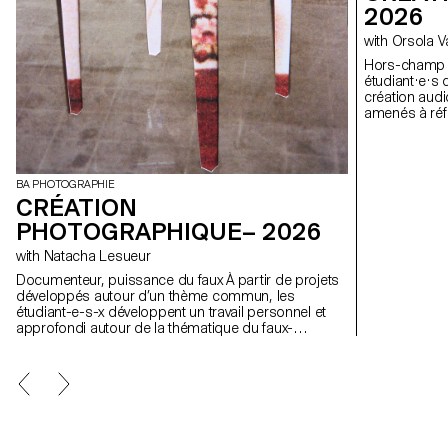
2026
with Orsola 
Hors-champ À travers l’exploration du hors-champ, le
étudiant·e·s 
création audi
amenés à réfl
mouvement ains
BA PHOTOGRAPHIE
CRÉATION
PHOTOGRAPHIQUE– 2026
with Natacha Lesueur
Documenteur, puissance du faux À partir de projets
développés autour d’un thème commun, les
étudiant-e-s-x développent un travail personnel et
approfondi autour de la thématique du faux-
semblant. Iels construisent un projet qui joue avec
les limites de la véracité de la photographie et
l'utilisant comme artifice du mensonge.