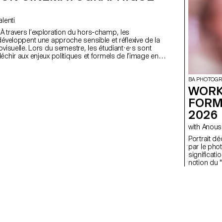
Valenti
s
développent une approche sensible et réflexive de la
ovisuelle. Lors du semestre, les étudiant·e·s sont
échir aux enjeux politiques et formels de l’image en
i qu'aux relations entre le visible et le non-visible.
BA PHOTOGR
WORK
FORM
2026
with Ano
Portrait déconstruit L'objec
par le pho
significati
notion du "
ont réalis
semaine de
fois une in