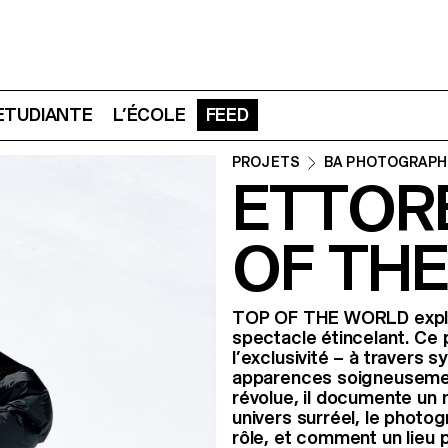
 ETUDIANTE
L’ÉCOLE
FEED
PROJETS
BA PHOTOGRAPH
ETTORE
OF TH
TOP OF THE WORLD explore 
spectacle étincelant. Ce 
l’exclusivité – à travers 
apparences soigneusement
révolue, il documente un
univers surréel, le photo
rôle, et comment un lieu