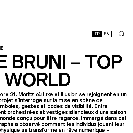
FR
EN
IE
 BRUNI – TOP
CONTACT
SHOP
E WORLD
TYPEFACES
OFFLINE-ONLINE
Instagram
Facebook
LinkedIn
Vimeo
Tikt
St. Moritz où luxe et illusion se rejoignent en un
projet s’interroge sur la mise en scène de
symboles, gestes et codes de visibilité. Entre
 orchestrées et vestiges silencieux d’une saison
 monde conçu pour être regardé. Immergé dans cet
graphe a observé comment les individus jouent leur
 physique se transforme en rêve numérique –