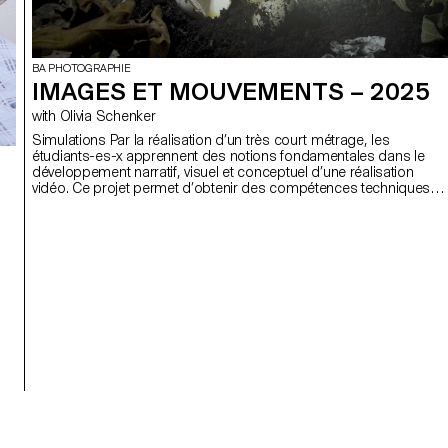
BA PHOTOGRAPHIE
IMAGES ET MOUVEMENTS – 2025
with Olivia Schenker
Simulations Par la réalisation d’un très court métrage, les
étudiants-es-x apprennent des notions fondamentales dans le
développement narratif, visuel et conceptuel d’une réalisation
vidéo. Ce projet permet d’obtenir des compétences techniques
essentielles relatives au tournage, à l’éclairage, au mouvement
caméra, à la prise de son, au montage et à la post-production.