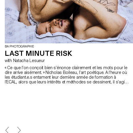
BA PHOTOGRAPHIE
LAST MINUTE RISK
with Natacha Lesueur
« Ce que l’on conçoit bien s’énonce clairement et les mots pour le
dire arrive aisément. » Nicholas Boileau, l’art poétique. A l’heure où
les étudiant.e.s entament leur dernière année de formation à
l’ECAL, alors que leurs intérêts et méthodes se dessinent, il s’agit
de profiter de ce dernier projet pour remettre en cause ses
propres règles, acquis, et influences, de ne pas s’en satisfaire et
de prendre des risques.