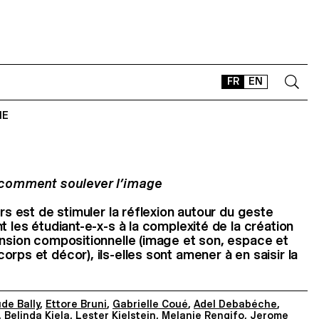
FR
EN
IE
CONTACT
SHOP
TYPEFACES
: comment soulever l’image
OFFLINE-ONLINE
urs est de stimuler la réflexion autour du geste
Instagram
Facebook
LinkedIn
Vimeo
Tikt
t les étudiant-e-x-s à la complexité de la création
ension compositionnelle (image et son, espace et
rps et décor), ils-elles sont amener à en saisir la
de Bally
,
Ettore Bruni
,
Gabrielle Coué
,
Adel Debabéche
,
,
Belinda Kiela
,
Lester Kielstein
,
Melanie Rengifo
,
Jerome