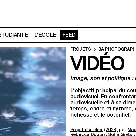
 ETUDIANTE
L’ÉCOLE
FEED
PROJETS
BA PHOTOGRAPH
VIDÉO
Image, son et politique 
L’objectif principal du co
audiovisuel. En confrontan
audiovisuelle et à sa dim
temps, cadre et rythme, co
richesse et le potentiel.
Projet d’atelier
(2023)
par
Mau
Rebecca Dubuis
,
Sofia Grytsiv