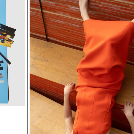
l’invisible ou de l’indicible. C’est cette approche qu’ont
étudiant·e·s en photographie de l’ECAL, à la demande 
l’Association « Ouest lausannois : Prix Wakker 2011 », e
divers territoires de l’Ouest lausannois. Dans le cadre d
commande, chaque étudiant·e s’est vu attribuer, par tir
un lieu spécifique : un nouveau quartier, un chantier ou
singulier, sur lequel il·elle a travaillé durant une année
Face à des espaces parfois peu photogéniques, voire r
à l’image, le défi était d’aller au-delà des apparences, d
résonance avec ces lieux pour en saisir les dynamique
Les photographies réalisées interrogent notre percept
paysages récents et témoignent de l’activité humaine qu
déploie. Que disent-ils de nos manières d’habiter et de 
Qui sont celles et ceux qui peuplent ces espaces. Quel
paysagères émergent de ces transformations rapides 
approches tantôt sensibles et intimes, tantôt distanciée
analytiques, ou encore guidées par une fascination for
les objets appréhendés, les oeuvres présentées révèlen
et la diversité du quotidien. Elles font émerger une poét
ville, nous invitant à considérer ces territoires non co
simples arrière-plans fonctionnels, mais comme des 
part entière, porteurs d’histoires, de formes et d’une ide
propre – mouvante et multiple, à l’image de celles et ceu
habitent.