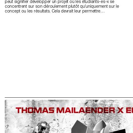
peut signifier développer un projet où les étudiants-es-x se
concentrent sur son déroulement plutôt qu’uniquement sur le
concept ou les résultats. Cela devrait leur permettre
d’expérimenter, de chercher des solutions inédites, d’explorer des
chemins, des techniques, des formes peu attendues, de se
perdre et de se retrouver. Parfois nous renonçons à réaliser une
idée par peur de l’échec, de ne pas avoir une idée assez forte ou
de ne pas réussir à produire des images suffisamment
intéressantes. L’idée est que les étudiants-es-x se libèrent de ces
injonctions pour pouvoir explorer plus librement leurs idées, leurs
envies, leurs obsessions, leurs désirs.