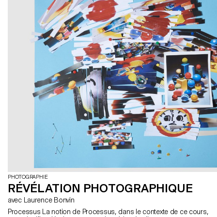
principal et un secondaire. Les étudiant·es avaient la liberté de
choisir les médias les plus pertinents pour leurs projets, que ce
soit un site web, des publications, des affiches, une séquence
vidéo et même de la réalité virtuelle.
PHOTOGRAPHIE
RÉVÉLATION PHOTOGRAPHIQUE
avec Laurence Bonvin
Processus La notion de Processus, dans le contexte de ce cours,