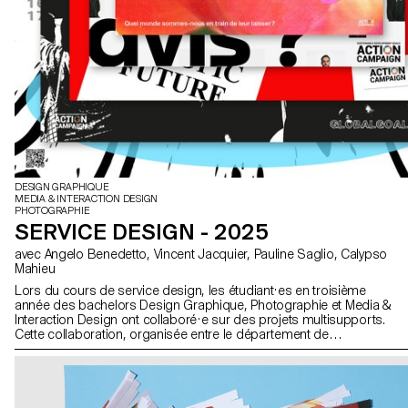
DESIGN GRAPHIQUE
MEDIA & INTERACTION DESIGN
PHOTOGRAPHIE
SERVICE DESIGN - 2025
avec Angelo Benedetto, Vincent Jacquier, Pauline Saglio, Calypso
Mahieu
Lors du cours de service design, les étudiant·es en troisième
année des bachelors Design Graphique, Photographie et Media &
Interaction Design ont collaboré·e sur des projets multisupports.
Cette collaboration, organisée entre le département de
Communication Visuelle, avait pour thème les SDGs (Sustainable
Development Goals). Le thème "Pour la bonne cause, faites des
SDGs une réalité" visait à promouvoir des causes qui tenaient à
cœur à chaque groupe d'étudiant·es. Tous les projets étaient
composés d'au moins deux supports distincts, dont un support