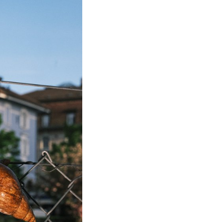
e risque,
qui leur
 est
ouver un
d’images
s de haut
t
 jeune
rain encore
de Nnormal,
5 un
e
alement
égant en
 invité à
e·s avec
tographie
onde pollué
de se
dre.
t Nnormal a
r vers la
 de
ait de
eux
permet
 Nicolas et