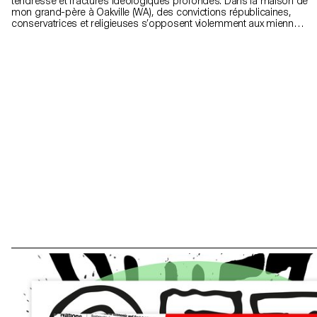
tendresse et fractures idéologiques profondes. Dans la maison de
mon grand-père à Oakville (WA), des convictions républicaines,
conservatrices et religieuses s’opposent violemment aux miennes.
Pas de conflit ouvert, juste une tension diffuse, inscrite dans les
silences, les objets, les habitudes. 208 Grace St. donne à voir ce
qui se joue quand les positions délétères d’une société se
montrent dans l’intimité familiale. Aucune réconciliation, aucune
provocation; seulement la réalité d’un flagrant écart.