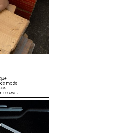
aque
s de mode
ssus
rcice avec
se de
encore de
 séries
azine
issance à
s un
t ainsi
autour de