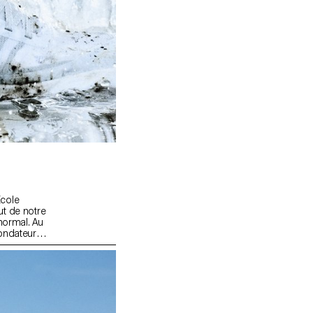
École
ut de notre
normal. Au
fondateur
t en
s,
 comme en
e
 à l’ECAL
és par le
ise