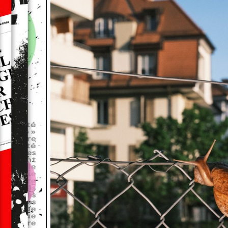
technique, au développement conceptuel et à la prise d
ils ont passé trois années dans un champ d’exploration 
permet de chercher leurs limites et de tracer leur voie. Il
essentiel pour eux de sortir des sentiers battus et de tr
langage visuel qui les distingue de l’immense quantité 
qui nous submergent. L’ECAL a une longue tradition de
collaborations avec des marques et des professionnel
niveau qui, en plus de leurs propres activités, souhaiten
transmettre leurs compétences et leur expérience à une
génération passionnée, en quête de repères sur un ter
inconnu. Parmi eux, Régis Tosetti, directeur artistique 
entretient un lien fort avec l’ECAL, où il a obtenu en 200
diplôme en Communication visuelle. Régis a lancé cett
collaboration avec notre intervenant Nicolas Poillot, ég
directeur artistique. Nicolas a forgé son style brut et él
faisant glisser la mode vers le documentaire. Intervenant
l’ECAL depuis plusieurs années, il a guidé les étudiant·
pragmatisme et rigueur, les accompagnant dans la car
de la marque et de son expression visuelle. Dans un m
et bruyant, saturé de stimuli superposés, il est difficile 
concentrer, de viser un objectif clair, un horizon à attein
L’opportunité offerte par la collaboration entre l’ECAL e
incité une jeune génération de photographes à se tourne
montagne. La nature devient alors un terrain d’évasion,
communion et d’aventure, pour un imaginaire essentiel f
corps et de paysages. L’élément médiateur entre ces d
composantes est le sujet principal : la chaussure, qui 
d’aller plus loin dans cette union. Mais dans le travail de