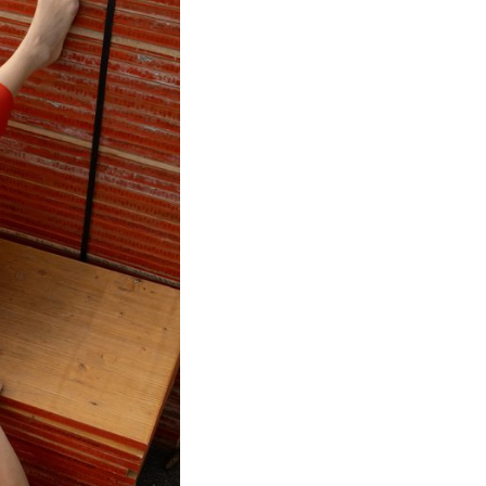
 adoptée les
de
n explorant
e cette
age au sort,
 un bâtiment
 académique.
éfractaires
’entrer en
s propres.
ion de ces
i s’y
circuler ?
les formes
? Par des
s et
melle pour
t la densité
ique de la
mme de
espaces à
ntité
x qui les