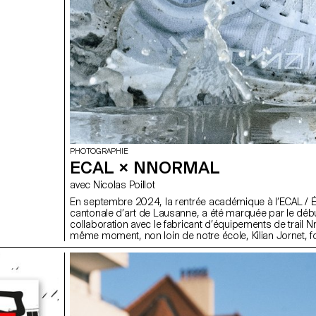
PHOTOGRAPHIE
ECAL × NNORMAL
avec Nicolas Poillot
En septembre 2024, la rentrée académique à l’ECAL / 
cantonale d’art de Lausanne, a été marquée par le déb
collaboration avec le fabricant d’équipements de trail N
même moment, non loin de notre école, Kilian Jornet, 
de la marque, a donné à nos équipes le goût de l’exploi
enchaînant 82 sommets alpins de plus de 4000 mètre
pulvérisant au passage tous les records. Dans le trail
photographie, il faut de la passion, de la discipline et d
l’endurance. Nos étudiant·e·s du Bachelor Photographie
ne sont pas tous de grands sportifs, mais ils sont anim
désir de réaliser des exploits visuels. Formés à la maîtr