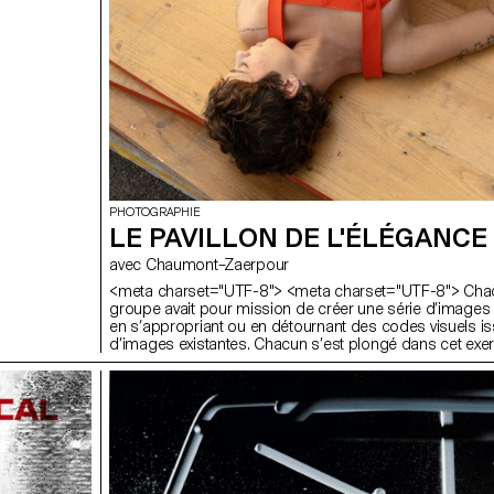
PHOTOGRAPHIE
LE PAVILLON DE L'ÉLÉGANCE
avec Chaumont–Zaerpour
<meta charset="UTF-8"> <meta charset="UTF-8"> Ch
groupe avait pour mission de créer une série d’image
en s’appropriant ou en détournant des codes visuels i
d’images existantes. Chacun s’est plongé dans cet exe
créativité, explorant des références variées, qu’il s’agis
clichés emblématiques de la mode, d’œuvres d’art ou 
visuels issus de la culture populaire. Une fois toutes les
finalisées, elles ont été réunies sous la forme d’un mag
imprimé et relié. L’assemblage des images a donné na
un objet unique, où chaque projet trouvait sa place dan
ensemble cohérent et visuellement fort. Ce magazine es
devenu la trace tangible de cette exploration collective 