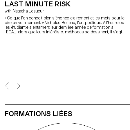
LAST MINUTE RISK
with Natacha Lesueur
« Ce que l’on conçoit bien s’énonce clairement et les mots pour le
dire arrive aisément. » Nicholas Boileau, l’art poétique. A l’heure où
les étudiant.e.s entament leur dernière année de formation à
l’ECAL, alors que leurs intérêts et méthodes se dessinent, il s’agit
de profiter de ce dernier projet pour remettre en cause ses
propres règles, acquis, et influences, de ne pas s’en satisfaire et
de prendre des risques.
FORMATIONS LIÉES