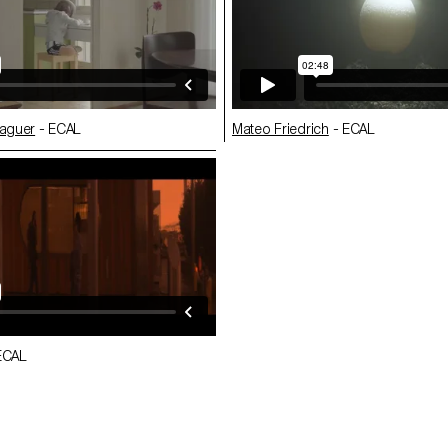
laguer
- ECAL
Mateo Friedrich
- ECAL
ECAL