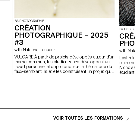
BA PHOTOGRAPHIE
CRÉATION
BA PHOT
PHOTOGRAPHIQUE – 2025
CRÉ
#3
PHO
with Natacha Lesueur
with
VULGAIRE À partir de projets développés autour d’un
Last minute risk « Ce que 
thème commun, les étudiant·e·x·s développent un
claireme
travail personnel et approfondi sur la thématique du
Nicholas Boi
faux-semblant. Ils et elles construisent un projet qui
étudiant
explore les limites de la véracité en photographie.
formatio
méthodes
dernier 
règles, 
satisfai
VOIR TOUTES LES FORMATIONS