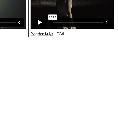
Bogdan Kulyk
- ECAL