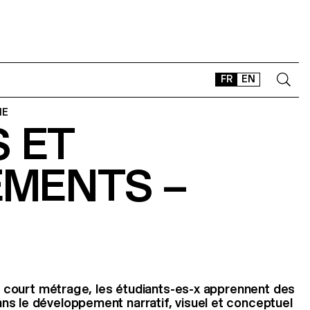
FR
EN
IE
 ET
CONTACT
SHOP
MENTS –
TYPEFACES
OFFLINE-ONLINE
Instagram
Facebook
LinkedIn
Vimeo
Tikt
rès court métrage, les étudiants-es-x apprennent des
s le développement narratif, visuel et conceptuel