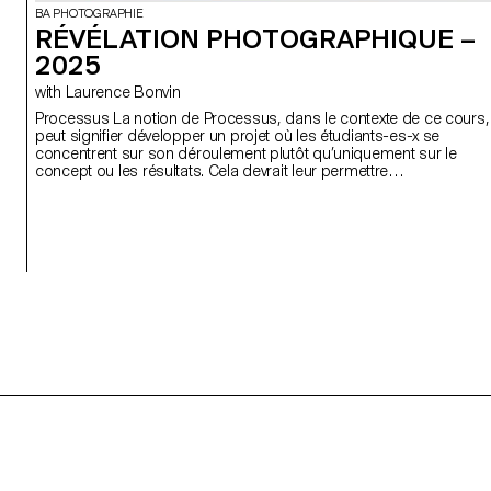
BA PHOTOGRAPHIE
RÉVÉLATION PHOTOGRAPHIQUE –
2025
with Laurence Bonvin
Processus La notion de Processus, dans le contexte de ce cours,
peut signifier développer un projet où les étudiants-es-x se
concentrent sur son déroulement plutôt qu’uniquement sur le
concept ou les résultats. Cela devrait leur permettre
d’expérimenter, de chercher des solutions inédites, d’explorer des
chemins, des techniques, des formes peu attendues, de se
perdre et de se retrouver. Parfois nous renonçons à réaliser une
idée par peur de l’échec, de ne pas avoir une idée assez forte ou
de ne pas réussir à produire des images suffisamment
intéressantes. L’idée est que les étudiants-es-x se libèrent de ces
injonctions pour pouvoir explorer plus librement leurs idées, leurs
envies, leurs obsessions, leurs désirs.