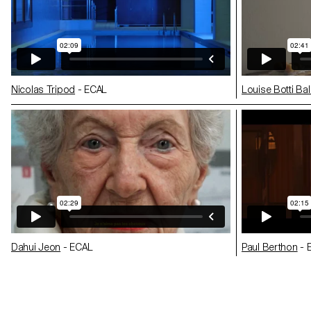
Nicolas Tripod
- ECAL
Louise Botti Ba
Dahui Jeon
- ECAL
Paul Berthon
- 