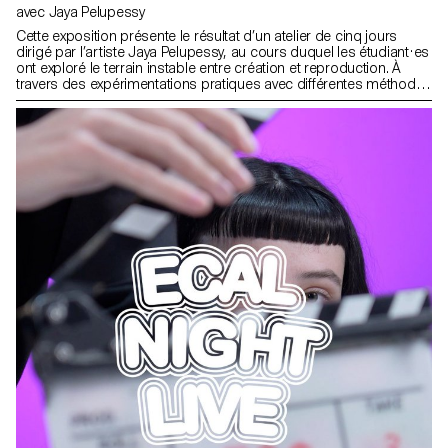
avec Jaya Pelupessy
Cette exposition présente le résultat d’un atelier de cinq jours
dirigé par l’artiste Jaya Pelupessy, au cours duquel les étudiant·es
ont exploré le terrain instable entre création et reproduction. À
travers des expérimentations pratiques avec différentes méthodes
de duplication et stratégies d’appropriation, l’atelier a invité à
reconsidérer l’image — non comme un produit fini, mais comme
un processus, une question, un lieu de transformation continue.
En embrassant les moments d’incertitude, les essais et erreurs,
ainsi que les découvertes inattendues, les participant·es se sont
concentré·es sur ce que Pelupessy appelle Le Moment Indécis : la
phase intermédiaire où les résultats sont incertains et où
l’intention est perturbée par le hasard. Ces œuvres reflètent un
déplacement de la quête de sens figé vers une image en
mouvement — inachevée, ouverte et relationnelle.