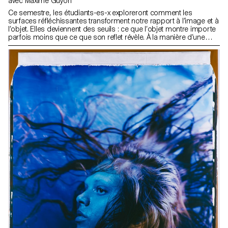
avec Maxime Guyon
Ce semestre, les étudiants-es-x exploreront comment les
surfaces réfléchissantes transforment notre rapport à l’image et à
l’objet. Elles deviennent des seuils : ce que l’objet montre importe
parfois moins que ce que son reflet révèle. À la manière d’une
matière photosensible, elles captent et rejouent le monde, jusqu’à
incarner une aseptisation technologique et consumériste. Objets-
miroirs, elles perturbent la perception : simulacres, elles
distordent, dédoublent, multiplient ou se dérobent comme un
trompe-l’oeil. Elles interrogent le hors-cadre, montrent ce que
l’objet « voit » plutôt que ce qu’il est, et peuvent devenir un espace
d’auto-réflexion, miroir de leur auteur, parfois jusqu’à nourrir une
dimension narcissique.