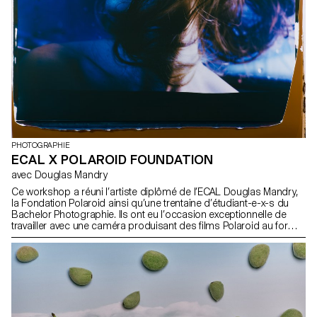
PHOTOGRAPHIE
ECAL X POLAROID FOUNDATION
avec Douglas Mandry
Ce workshop a réuni l’artiste diplômé de l’ECAL Douglas Mandry,
la Fondation Polaroid ainsi qu’une trentaine d’étudiant-e-x-s du
Bachelor Photographie. Ils ont eu l’occasion exceptionnelle de
travailler avec une caméra produisant des films Polaroid au format
40 × 60 cm et pesant près de 200 kg. Cette expérience a été
rendue possible grâce à ses opérateurs, John Reuter et Harriet
Browse et toute l'équipe de la fondation Polaroid, qui ont initié les
étudiants à l’utilisation de cet appareil unique. Douglas Mandry a
assuré la direction artistique du projet et a accompagné les
étudiant-e-x-s dans leurs expérimentations réalisées directement
avec et sur les films. Le résultat final a été présenté sous la forme
d’une exposition collective dans les locaux de l’ECAL, dévoilant