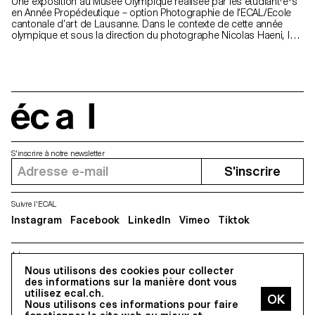
Une exposition au Musée Olympique réalisée par les étudiant·e·s
en Année Propédeutique – option Photographie de l’ECAL/Ecole
cantonale d’art de Lausanne. Dans le contexte de cette année
olympique et sous la direction du photographe Nicolas Haeni, les
étudiant·e·s ont exploré la thématique des jeux en se plongeant
dans sa diversité. À travers la photographie et l’image en
mouvement, les jeunes photographes proposent un regard frais
et curieux sur ces disciplines, invitant à dépasser la simple
performance pour contempler la beauté du détail dissimulée
dans chaque sport. Photos © ECAL/Marvin Merkel
écal
S'inscrire à notre newsletter
S'inscrire
Suivre l'ECAL
Instagram
Facebook
LinkedIn
Vimeo
Tiktok
Adresse
5, avenue du Temple, CH-1020 Renens
Nous utilisons des cookies pour collecter
des informations sur la manière dont vous
utilisez ecal.ch.
Nous utilisons ces informations pour faire
Tous droits réservés @2026