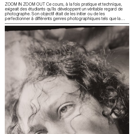
ZOOM IN ZOOM OUT Ce cours, à la fois pratique et technique,
exigeait des étudiants qu’ils développent un véritable regard de
photographe. Son objectif était de les initier ou de les
perfectionner à différents genres photographiques tels que la
nature morte, le portrait, l’architecture, mais aussi le
documentaire et la mise en scène. Ces disciplines demandaient
une attention particulière et une grande rigueur dans le choix des
modèles, des lieux et des objets. La maîtrise de la composition,
du cadrage et de la gestion de la lumière, qu’elle soit naturelle ou
artificielle, était essentielle pour réussir chaque prise de vue. Tout
au long du cours, les élèves ont été amenés à affiner leur sens de
l’observation et leur capacité à construire des images à la fois
précises et expressives.