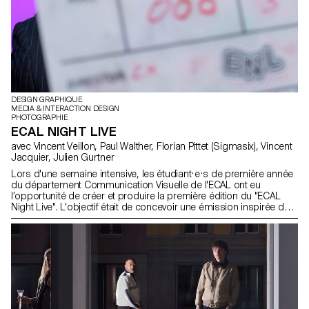
DESIGN GRAPHIQUE
MEDIA & INTERACTION DESIGN
PHOTOGRAPHIE
ECAL NIGHT LIVE
avec Vincent Veillon, Paul Walther, Florian Pittet (Sigmasix), Vincent
Jacquier, Julien Gurtner
Lors d'une semaine intensive, les étudiant·e·s de première année
du département Communication Visuelle de l'ECAL ont eu
l’opportunité de créer et produire la première édition du "ECAL
Night Live". L'objectif était de concevoir une émission inspirée des
formats télévisés satiriques. Répartis en équipes
pluridisciplinaires, regroupant des étudiant·e·s du Bachelor en
Design Graphique, Media & Interaction Design et Photographie, ils
ont collaboré par équipe pour créer tout le contenu, les décors et
l'habillage de l'émission, réalisant ainsi un projet 100% fait maison
en un temps record. Le thème principal portait sur l’autodérision,
ciblant les métiers de la communication visuelle, les étudiant.e.s et
l'institution elle-même, avec une petite touche d'actualité. Ce projet
a été encadré par Vincent Veillon et Paul Walther, réalisateurs