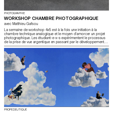
PHOTOGRAPHIE
WORKSHOP CHAMBRE PHOTOGRAPHIQUE
avec Matthieu Gafsou
La semaine de workshop 4x5 est à la fois une initiation à la
chambre technique analogique et le moyen d’amorcer un projet
photographique. Les étudiant-e-x-s expérimentent le processus
de la prise de vue argentique en passant par le développement
jusqu’au tirage numérique grand format. A la fois très technique
mais aussi axée sur le développement d’un langage
photographique, cette semaine intense permet surtout de mieux
comprendre le fonctionnement fondamental de la photographie.
PROPEDEUTIQUE