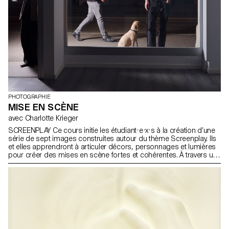
notamment de l’émission "52 minutes" sur la RTS, ainsi que par
Florian Pittet, expert en scénographie digitale, qui a accompagné
la création du plateau de tournage de l'émission.
PHOTOGRAPHIE
MISE EN SCÈNE
avec Charlotte Krieger
SCREENPLAY Ce cours initie les étudiant·e·x·s à la création d’une
série de sept images construites autour du thème Screenplay. Ils
et elles apprendront à articuler décors, personnages et lumières
pour créer des mises en scène fortes et cohérentes. À travers une
approche pratique et technique, le cours développe leur capacité
à concevoir un projet complet, à diriger des modèles, à travailler
la lumière naturelle ou artificielle et à collaborer dans des
conditions proches de la réalité professionnelle. Les
étudiant·e·x·s affineront ainsi leur regard d’auteur tout en se
préparant aux exigences des mandats éditoriaux et commerciaux.