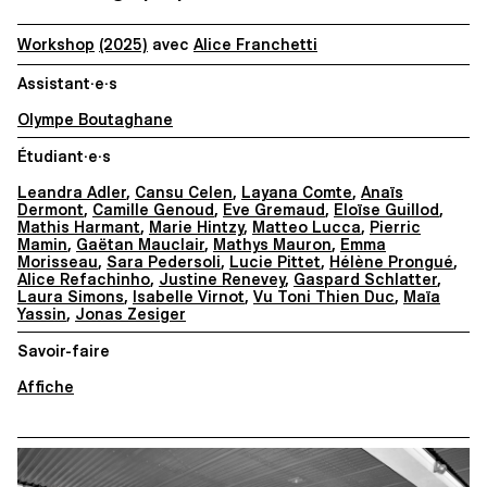
Workshop
(2025)
avec
Alice Franchetti
Assistant·e·s
Olympe Boutaghane
Étudiant·e·s
Leandra Adler
,
Cansu Celen
,
Layana Comte
,
Anaïs
Dermont
,
Camille Genoud
,
Eve Gremaud
,
Eloïse Guillod
,
Mathis Harmant
,
Marie Hintzy
,
Matteo Lucca
,
Pierric
Mamin
,
Gaëtan Mauclair
,
Mathys Mauron
,
Emma
Morisseau
,
Sara Pedersoli
,
Lucie Pittet
,
Hélène Prongué
,
Alice Refachinho
,
Justine Renevey
,
Gaspard Schlatter
,
Laura Simons
,
Isabelle Virnot
,
Vu Toni Thien Duc
,
Maïa
Yassin
,
Jonas Zesiger
Savoir-faire
Affiche