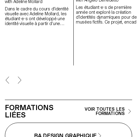
with Angelo Benedetto
with Adeline Mollard
Les étudiant·e·s de première
Dans le cadre du cours d’identité
année ont exploré la création
visuelle avec Adeline Mollard, les
d’identités dynamiques pour de
étudiant·e·s ont développé une
musées fictifs. Ce projet, encad
identité visuelle à partir d’une
dans le cadre du cours Dynami
carte de visite tirée au hasard. En
Display dirigé par Angelo
s’appropriant un élément
Benedetto, les a amené·e·s à
graphique et son intitulé, chaque
imaginer des univers graphique
projet propose une interprétation
qui expriment le caractère uniq
singulière de celle-ci. L’identité est
de chaque site d'exposition
déclinée sur une série de
imaginaire.
supports, de la carte de visite au
format F4, comprenant affiches,
flyers, cartes de visite ainsi qu’une
affiche animée.
FORMATIONS
VOIR TOUTES LES
LIÉES
FORMATIONS
BA DESIGN GRAPHIQUE