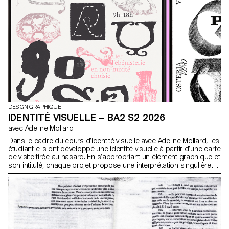
DESIGN GRAPHIQUE
IDENTITÉ VISUELLE – BA2 S2 2026
avec Adeline Mollard
Dans le cadre du cours d’identité visuelle avec Adeline Mollard, les
étudiant·e·s ont développé une identité visuelle à partir d’une carte
de visite tirée au hasard. En s’appropriant un élément graphique et
son intitulé, chaque projet propose une interprétation singulière
de celle-ci. Chaque proposition s’accompagne également du
choix d’un outil en lien avec l’événement associé (machine à
tatouer, ponceuse, matériel de lithographie, etc.), utilisé comme
prolongement conceptuel et graphique du projet. L'identité est
déclinée sur une série de supports, de la carte de visite au format
F4, comprenant affiches, flyers, cartes de visite ainsi qu'une
affiche animée.