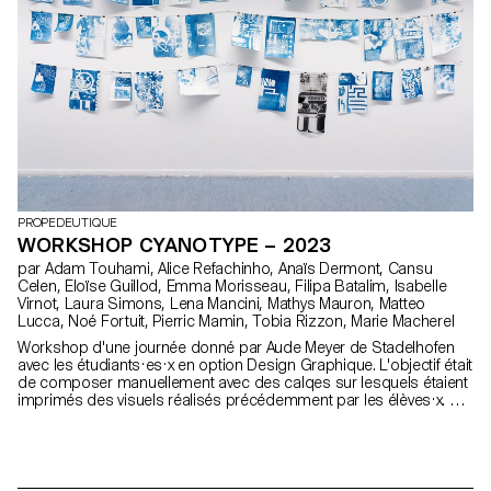
PROPEDEUTIQUE
WORKSHOP CYANOTYPE – 2023
par Adam Touhami, Alice Refachinho, Anaïs Dermont, Cansu
Celen, Eloïse Guillod, Emma Morisseau, Filipa Batalim, Isabelle
Virnot, Laura Simons, Lena Mancini, Mathys Mauron, Matteo
Lucca, Noé Fortuit, Pierric Mamin, Tobia Rizzon, Marie Macherel
Workshop d'une journée donné par Aude Meyer de Stadelhofen
avec les étudiants·es·x en option Design Graphique. L'objectif était
de composer manuellement avec des calqes sur lesquels étaient
imprimés des visuels réalisés précédemment par les élèves·x. La
posibilité de couper, recadrer, coller et dessiner a permis à
chacun·e·x de s'approprier les visuels à disposition et de créer
des poster originaux.