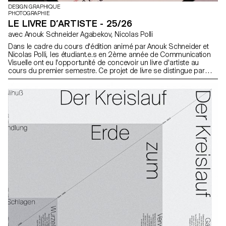
DESIGN GRAPHIQUE
PHOTOGRAPHIE
LE LIVRE D’ARTISTE - 25/26
avec Anouk Schneider Agabekov, Nicolas Polli
Dans le cadre du cours d'édition animé par Anouk Schneider et
Nicolas Polli, les étudiant.e.s en 2ème année de Communication
Visuelle ont eu l'opportunité de concevoir un livre d'artiste au
cours du premier semestre. Ce projet de livre se distingue par
son approche contemporaine visant à créer un objet éditorial qui
intègre harmonieusement forme et contenu dans le contexte
actuel du paysage éditorial. Les étudiant.e.s ont été encouragés à
exploiter leur liberté artistique à tous les niveaux de création, que
ce soit en termes de format, de choix de papier, de reliure, de
mise en page, d'illustrations, de texte ou de typographie. Dans le
cadre de ce cours, le livre d'artiste peut prendre forme à travers
diverses modalités d'illustrations, telles que la photographie, la
reproduction, la mise en contexte, le dessin, la 3D, etc. L'accent
est mis sur la vision artistique de l'auteur.ice et sur les moyens mis
en œuvre pour la concrétiser. Les étudiant.e.s endossent des
rôles multiples en tant qu'éditeur, conservateur et architecte,
couvrant ainsi les responsabilités de directeur artistique, designer,
photographe, styliste, illustrateur, typographe, rédacteur en chef,
et secrétaire de rédaction. Ce cours met en avant le design
éditorial contemporain en explorant le potentiel narratif d'une
séquence de contenu maîtrisé.