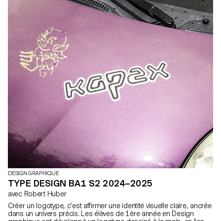
Pendant cinq jours, les étudiant·e·s ont été réparti·e·s en équipes
afin de produire une publication collective de 96 pages au format
poche. Chaque duo a réalisé un essai visuel photographique de 8
pages explorant une dimension du travail à l'ECAL, non pas à
travers des portraits traditionnels, mais en cherchant des
manières plus poétiques et indirectes de révéler les traces du
travail, des gestes et des infrastructures. L’ensemble de la
publication a été imprimé manuellement sur presse offset par les
étudiant·e·s eux-mêmes, en noir ou en rouge et noir. Le
processus d’impression faisait partie intégrante du workshop : les
participant·e·s ont préparé les plaques, réglé la machine et
imprimé les pages. Cette dimension matérielle et collective de la
production constituait ainsi une part essentielle du projet, en écho
au thème du travail exploré dans le livre.
DESIGN GRAPHIQUE
TYPE DESIGN BA1 S2 2024–2025
avec Robert Huber
Créer un logotype, c’est affirmer une identité visuelle claire, ancrée
dans un univers précis. Les élèves de 1ère année en Design