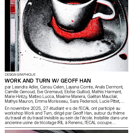
DESIGN GRAPHIQUE
WORK AND TURN W/ GEOFF HAN
par Leandra Adler, Cansu Celen, Layana Comte, Anaïs Dermont,
Camille Genoud, Eve Gremaud, Eloïse Guillod, Mathis Harmant,
Marie Hintzy, Matteo Lucca, Maxime Manera, Gaëtan Mauclair,
Mathys Mauron, Emma Morisseau, Sara Pedersoli, Lucie Pittet,
Hélène Prongué, Leonardo Mariucci, Alice Refachinho, Justine
En novembre 2025, 27 étudiant·e·s de l'ECAL ont participé au
Renevey, Gaspard Schlatter, Laura Simons, Vu Toni Thien Duc,
workshop Work and Turn, dirigé par Geoff Han, autour du thème
Maïa Yassin, Jonas Zesiger
du travail et du travail invisible au sein de l’école. Installée dans une
ancienne usine de tricotage IRIL à Renens, l'ECAL occupe
aujourd’hui un vaste bâtiment dont le fonctionnement quotidien
repose sur de nombreuses formes de travail souvent peu visibles.