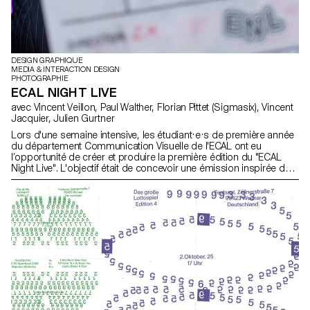
DESIGN GRAPHIQUE
MEDIA & INTERACTION DESIGN
PHOTOGRAPHIE
ECAL NIGHT LIVE
avec Vincent Veillon, Paul Walther, Florian Pittet (Sigmasix), Vincent
Jacquier, Julien Gurtner
Lors d'une semaine intensive, les étudiant·e·s de première année
du département Communication Visuelle de l'ECAL ont eu
l’opportunité de créer et produire la première édition du "ECAL
Night Live". L'objectif était de concevoir une émission inspirée des
formats télévisés satiriques. Répartis en équipes
pluridisciplinaires, regroupant des étudiant·e·s du Bachelor en
Design Graphique, Media & Interaction Design et Photographie, ils
ont collaboré par équipe pour créer tout le contenu, les décors et
l'habillage de l'émission, réalisant ainsi un projet 100% fait maison
en un temps record. Le thème principal portait sur l’autodérision,
ciblant les métiers de la communication visuelle, les étudiant.e.s et
l'institution elle-même, avec une petite touche d'actualité. Ce projet
a été encadré par Vincent Veillon et Paul Walther, réalisateurs
notamment de l’émission "52 minutes" sur la RTS, ainsi que par
Florian Pittet, expert en scénographie digitale, qui a accompagné
la création du plateau de tournage de l'émission.