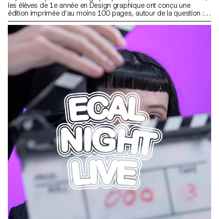
les élèves de 1e année en Design graphique ont conçu une
édition imprimée d’au moins 100 pages, autour de la question :
que signifie créer pour Instagram ? À travers cette exploration, ils
ont interrogé les codes visuels de la plateforme, les stratégies
d’attention qu’elle induit, et les formes de graphisme qu’elle
stimule. Chaque projet propose une réflexion sur la manière de
transposer, prolonger ou rejouer ces créations dans l’espace
numérique. Entre édition imprimée et création en ligne, ces travaux
esquissent de nouvelles manières d’habiter les images et les
réseaux.