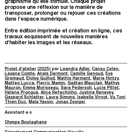
graphisme qu’elle stimule. Chaque projet
propose une réflexion sur la manière de
transposer, prolonger ou rejouer ces créations
dans l’espace numérique.
Entre édition imprimée et création en ligne, ces
travaux esquissent de nouvelles manières
d’habiter les images et les réseaux.
Projet d’atelier
(2025)
par
Leandra Adler
,
Cansu Celen
,
Layana Comte
,
Anaïs Dermont
,
Camille Genoud
,
Eve
Gremaud
,
Eloïse Guillod
,
Mathis Harmant
,
Marie Hintzy
,
Matteo Lucca
,
Pierric Mamin
,
Gaëtan Mauclair
,
Mathys
Mauron
,
Emma Morisseau
,
Sara Pedersoli
,
Lucie Pittet
,
Hélène Prongué
,
Alice Refachinho
,
Justine Renevey
,
Gaspard Schlatter
,
Laura Simons
,
Isabelle Virnot
,
Vu Toni
Thien Duc
,
Maïa Yassin
,
Jonas Zesiger
Assistant·e·s
Olympe Boutaghane
Département Communication Visuelle