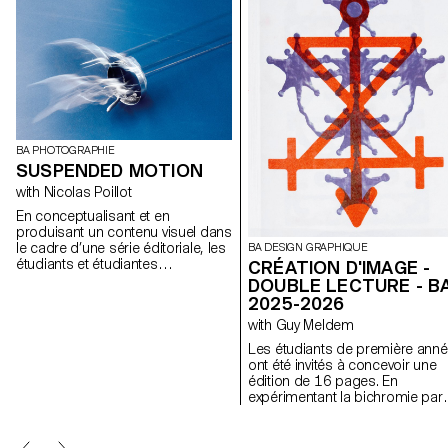
BA PHOTOGRAPHIE
SUSPENDED MOTION
with Nicolas Poillot
En conceptualisant et en
produisant un contenu visuel dans
le cadre d’une série éditoriale, les
BA DESIGN GRAPHIQUE
étudiants et étudiantes
CRÉATION D'IMAGE -
aborderont de manière pratique,
DOUBLE LECTURE - B
créative et professionnelle la
2025-2026
notion de photographie
with Guy Meldem
appliquée, en étroite collaboration
avec le Directeur Artistique Nicolas
Les étudiants de première ann
Poillot.
ont été invités à concevoir une
édition de 16 pages. En
expérimentant la bichromie par
diverses techniques d'impressi
ils ont séquencé une lecture
double dépendante des couleu