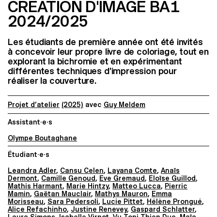
CRÉATION D'IMAGE BA1
2024/2025
Les étudiants de première année ont été invités
à concevoir leur propre livre de coloriage, tout en
explorant la bichromie et en expérimentant
différentes techniques d'impression pour
réaliser la couverture.
Projet d’atelier
(2025)
avec
Guy Meldem
Assistant·e·s
Olympe Boutaghane
Étudiant·e·s
Leandra Adler
,
Cansu Celen
,
Layana Comte
,
Anaïs
Dermont
,
Camille Genoud
,
Eve Gremaud
,
Eloïse Guillod
,
Mathis Harmant
,
Marie Hintzy
,
Matteo Lucca
,
Pierric
Mamin
,
Gaëtan Mauclair
,
Mathys Mauron
,
Emma
Morisseau
,
Sara Pedersoli
,
Lucie Pittet
,
Hélène Prongué
,
Alice Refachinho
,
Justine Renevey
,
Gaspard Schlatter
,
Laura Simons
,
Isabelle Virnot
,
Vu Toni Thien Duc
,
Maïa