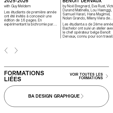
2025-2026
BENOIT DERVAUX
with Guy Meldem
by Noé Bregnard, Eva Rust, Victor
Durand Matinella, Lou Haenggi,
Les étudiants de première année
Samuel Harari, Hana Magimel,
ont été invités à concevoir une
Nolan Grando, Mileny Viera de
édition de 16 pages. En
Andrade, Zélia Zanone
expérimentant la bichromie par
Les étudiant.e.s de 2ème anné
diverses techniques d'impression,
Bachelor ont suivi un atelier ave
ils ont séquencé une lecture
le chef opérateur belge Benoît
double dépendante des couleurs
Dervaux, connu pour son travail
imprimées.
sur les films des frères Dardenn
Il a notamment signé l'image d
films suisses Laissez-moi de
Maxime Rappaz (2023) et À bra
le-corps de Marie-Elsa Sguald
(2025).
FORMATIONS
VOIR TOUTES LES
LIÉES
FORMATIONS
BA DESIGN GRAPHIQUE