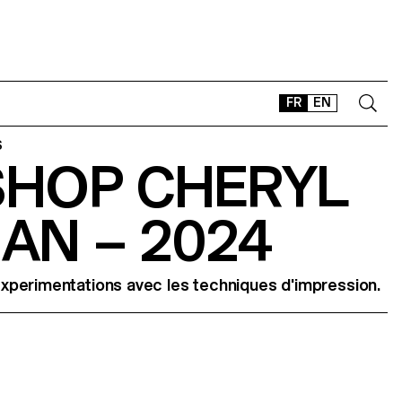
FR
EN
S
HOP CHERYL
CONTACT
SHOP
AN – 2024
TYPEFACES
OFFLINE-ONLINE
Instagram
Facebook
LinkedIn
Vimeo
Tikt
perimentations avec les techniques d'impression.