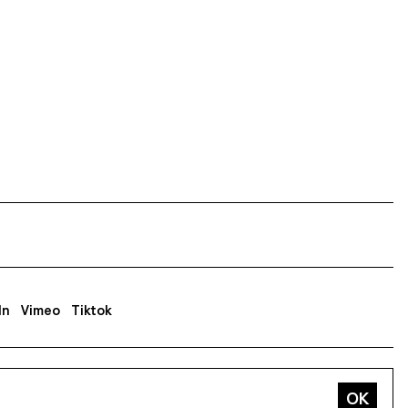
In
Vimeo
Tiktok
sse