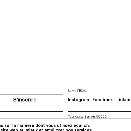
Suivre l'ECAL
S'inscrire
Instagram
Facebook
Linked
Tous droits réservés @2026
Contact
Impressum
Hub
Pre
s sur la manière dont vous utilisez ecal.ch.
 site web au mieux et améliorer nos services.