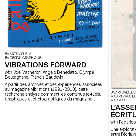
BA ARTS VISUELS
BA DESIGN GRAPHIQUE
VIBRATIONS FORWARD
with Joël Vacheron, Angelo Benedetto, Olympe
Boutaghane, Francis Baudevin
À partir des archives et des expériences associées
au magazine Vibrations (1991-2013), cette
BA ARTS VISUEL
recherche analyse comment les contenus textuels,
MA ARTS VISUEL
graphiques et photographiques du magazine
MAC MA CI
permettent de penser les défis pour communiquer à
L’ASS
propos des musiques populaires aujourd’hui.
ÉCRIT
with Federi
Une explorati
entre l’écrit