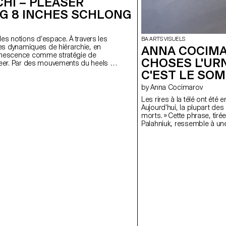
HI – PLEASER
G 8 INCHES SCHLONG
es notions d’espace. À travers les
BA ARTS VISUELS
e les dynamiques de hiérarchie, en
ANNA COCIMA
uminescence comme stratégie de
CHOSES L'URNE
 queer. Par des mouvements du heels et
éons, la performance explore la
C'EST LE SOMM
peut ête à la fois public et intime.
by Anna Cocimarov
alons, qui rompt le silence tout en
 claquement. Une danse par dialogue
Les rires à la télé ont été
uricex immobiles mais présentex. Une
Aujourd’hui, la plupart de
n spatio-sonore s’installe; comme
morts. » Cette phrase, ti
viennent vecteur d’une mémoire qui
Palahniuk, ressemble à une 
ormance. Un héritage partagé
fait écho à la sculpture Pa
es positions de chacunex.
froide et minimaliste en for
aussi, fabrique des vérités 
le réel. On regarde les in
et tragédies banalisées. Cet
fragmentée. Deux urnes : l’
elles incarnent l’absurde a
sommeil, mort et spectacle,