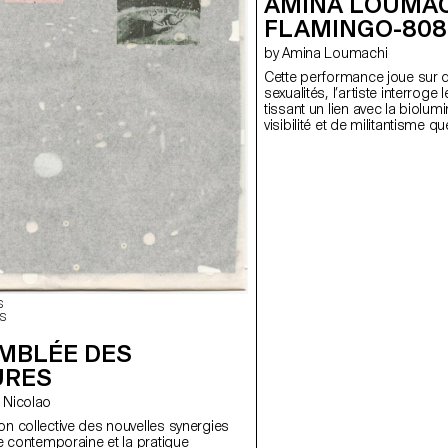
AMINA LOUMAC
FLAMINGO-808
by Amina Loumachi
Cette performance joue sur d
sexualités, l’artiste interrog
tissant un lien avec la biol
visibilité et de militantisme
une scénographie avec des n
manière d’habiter l’espace qui 
L’artiste amplifie l’écho des t
illuminant l'espace à chaque
s’installe avec laex spectate
biocénose naît ou une tensio
gêne palpable. Les corps de
respire au rythme de la perf
s’échange mais remet aussi l
S
S
EMBLÉE DES
URES
co Nicolao
on collective des nouvelles synergies
ure contemporaine et la pratique