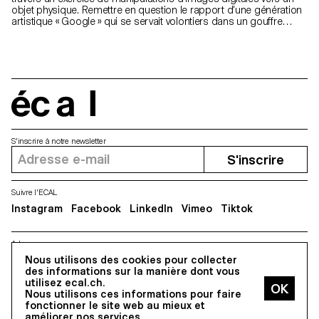
objet physique. Remettre en question le rapport d’une génération
artistique « Google » qui se servait volontiers dans un gouffre
d’image internet pour les manipuler à foison. Aujourd’hui ce
rapport est contesté par de nouvelles technologies servant et à
donner une valeur et une authenticité au détournement ( NFT )
David Douard propose ainsi un workshop de sérigraphie sur 3
jours comme un moment de jouissance productive où les enjeux
seraient l’appropriation par la superposition. C’est une réflexion
sur l’image à capturer et sur la potentialité subjective d’une image
écal
à travers le rapport au texte, la poésie ou le langage.
S'inscrire à notre newsletter
S'inscrire
Suivre l'ECAL
Instagram
Facebook
LinkedIn
Vimeo
Tiktok
Adresse
Nous utilisons des cookies pour collecter
5, avenue du Temple, CH-1020 Renens
des informations sur la manière dont vous
utilisez ecal.ch.
Nous utilisons ces informations pour faire
Tous droits réservés @2026
fonctionner le site web au mieux et
Contact
Impressum
Hub
Presse
améliorer nos services.