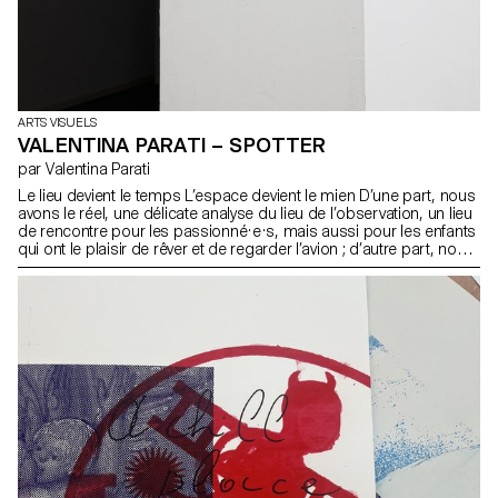
ARTS VISUELS
VALENTINA PARATI – SPOTTER
par Valentina Parati
Le lieu devient le temps L’espace devient le mien D’une part, nous
avons le réel, une délicate analyse du lieu de l’observation, un lieu
de rencontre pour les passionné·e·s, mais aussi pour les enfants
qui ont le plaisir de rêver et de regarder l’avion ; d’autre part, nous
avons une partie magique, transformatrice : un aéroport qui
s’anime et produit de la musique avec l’absence de personnes.
En combinant ces deux caractéristiques, j’ai décidé de
transformer le lieu de l’aéroport, non plus en un lieu d’observation
et d’attente, mais d’écoute, un lieu pour apprécier les répétitions.
Spotter est une invitation à écouter avec les yeux et à regarder
avec les oreilles.