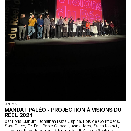
CINEMA
MANDAT PALÉO - PROJECTION À VISIONS DU
RÉEL 2024
par Loris Ciaburri, Jonathan Daza Ospina, Loïs de Goumoëns,
Sara Dutch, Fei Fan, Pablo Guscetti, Anna Joos, Saleh Kashefi,
Theofanis Papadopoulos, Valentina Parati, Antoine Scalese