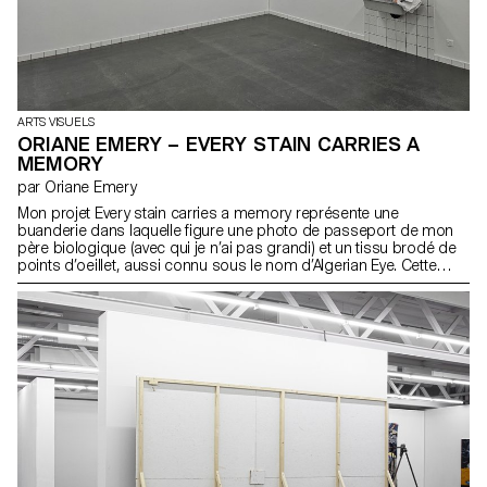
ARTS VISUELS
ORIANE EMERY – EVERY STAIN CARRIES A
MEMORY
par Oriane Emery
Mon projet Every stain carries a memory représente une
buanderie dans laquelle figure une photo de passeport de mon
père biologique (avec qui je n’ai pas grandi) et un tissu brodé de
points d’oeillet, aussi connu sous le nom d’Algerian Eye. Cette
installation représente mon métissage avec la culture algérienne à
laquelle je n’ai pas été invitée. Je la sublime par le biais du rêve, du
souvenir, de l’héritage spirituel et de la buanderie comme lieu
populaire de transformation, purification et socialement perçu
comme féminin. Saisir un temps suspendu, le tissu baigne
éternellement dans une eau qui retiendra sa mémoire, à l’inverse
de la laver. Le format passeport pour une photographie
symbolise notamment l’identité. Elle est ici figée, il s’agit de
l’unique lien que je partage avec lui.