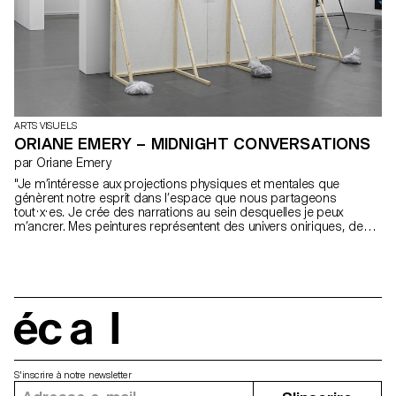
ARTS VISUELS
ORIANE EMERY – MIDNIGHT CONVERSATIONS
par Oriane Emery
"Je m’intéresse aux projections physiques et mentales que
génèrent notre esprit dans l’espace que nous partageons
tout·x·es. Je crée des narrations au sein desquelles je peux
m’ancrer. Mes peintures représentent des univers oniriques, des
récits d’émancipation. Organiques et en constante gestation, je
pense avant tout à créer des écosystèmes. Ma pratique est
protéiforme. Je cherche à m’extraire du cadre, à souligner ses
limites. Lié au public, mon travail explore notre relation à l’espace
autant architectural que politique. Par le biais de la performance,
j’installe un climat de tension avec les spectateur·x·ice·s. Je
cherche autant à apaiser qu’à perturber… Je n’ai pas la réponse."
écal
S'inscrire à notre newsletter