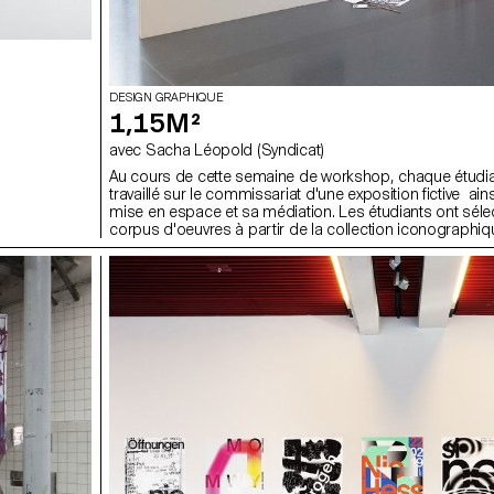
DESIGN GRAPHIQUE
1,15M²
avec Sacha Léopold (Syndicat)
Au cours de cette semaine de workshop, chaque étudia
travaillé sur le commissariat d'une exposition fictive ain
mise en espace et sa médiation. Les étudiants ont séle
corpus d'oeuvres à partir de la collection iconographiq
textuelle du Metropolitan Museum of Art et du Museum 
Art, tous deux basés à New York. L'espace d'expositio
(surface d'une affiche F4) est imprimable, accrochable, 
C'est à la fois une surface mais aussi un socle ou un v
résultat des étudiants questionne les moyens de repro
de représentations des oeuvres dans la conception d'
exposition.