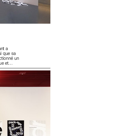
nt a
si que sa
ctionné un
ue et
of Modern
n, 1,15m²
pliable.
olume. Le
ductions,
une