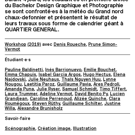
du Bachelor Design Graphique et Photographie
se sont confronté·es à la météo du Grand nord
chaux-defonnier et présentent le résultat de
leurs travaux sous forme de calendrier géant à
QUARTIER GENERAL.
Workshop
(2019)
avec
Denis Roueche
,
Prune Simon-
Vermot
Étudiant·e·s
Pauline Baldinetti
,
Inés Barrionuevo
,
Emilie Bouchet
,
Emma Chapuis
,
Isabel Garcia Argos
,
Hugo Hectus
,
Elena
Najdovski
,
Julie Neuhaus
,
Thaïs Nguyen Huu
,
Lynne
Nougou
,
Laetitia Paroz
,
Guillaume Pavia
,
Ares Pedroli
,
Amanda Puna
,
Julie Ryser
,
Samuel Schmidt
,
Timo Tiffert
,
Laura Trummer
,
Adeline Vermot
,
David Benito Py
,
Lucien
Grandjean
,
Caroline Perrenoud
,
Alizée Quinche
,
Clara
Roumégoux
,
Steven Rüthy
,
Guillaume Schilter
,
Justine
Willa
,
Alexandre Brunisholz
Savoir-faire
Scénographie
,
Création image
,
Illustration