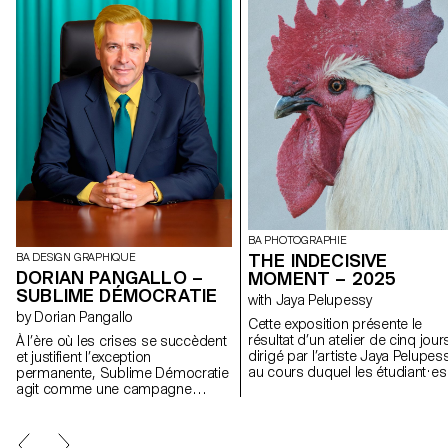
BA PHOTOGRAPHIE
THE INDECISIVE
BA DESIGN GRAPHIQUE
DORIAN PANGALLO –
MOMENT – 2025
SUBLIME DÉMOCRATIE
with Jaya Pelupessy
by Dorian Pangallo
Cette exposition présente le
résultat d’un atelier de cinq jour
À l’ère où les crises se succèdent
dirigé par l’artiste Jaya Pelupess
et justifient l’exception
au cours duquel les étudiant·es
permanente, Sublime Démocratie
ont exploré le terrain instable en
agit comme une campagne
création et reproduction. À trave
critique multimédia. Elle met en
des expérimentations pratiques
scène des démocraties vidées de
avec différentes méthodes de
leurs fondements, dont les