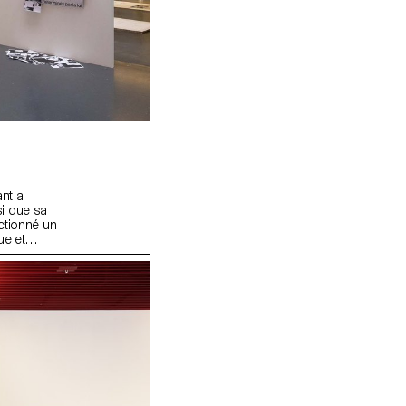
nt a
si que sa
ctionné un
ue et
of Modern
n, 1,15m²
pliable.
olume. Le
ductions,
une