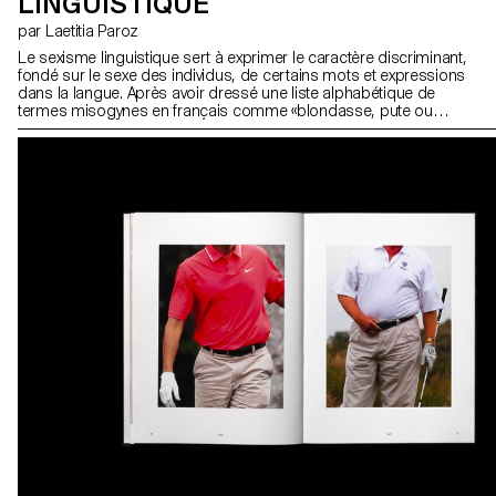
LINGUISTIQUE
par Laetitia Paroz
Le sexisme linguistique sert à exprimer le caractère discriminant,
fondé sur le sexe des individus, de certains mots et expressions
dans la langue. Après avoir dressé une liste alphabétique de
termes misogynes en français comme «blondasse, pute ou
sorcière», j’ai réalisé une recherche propre à chaque terme me
permettant diverses approches à la fois informatives, drôles,
absurdes ou premier degré du mot suivant sa définition. Ce travail
se matérialise sous la forme d’une édition dans laquelle le lectorat
découvre une riche diversité de contenus. Tour-à-tour des images
d’archives, des punchlines de rap et des textes historiques se
mêlent à des séries d’images populaires. L’ensemble forme une
édition qui interroge et provoque le·a lecteur·rice à différents
niveaux suivant sa propre sensibilité.