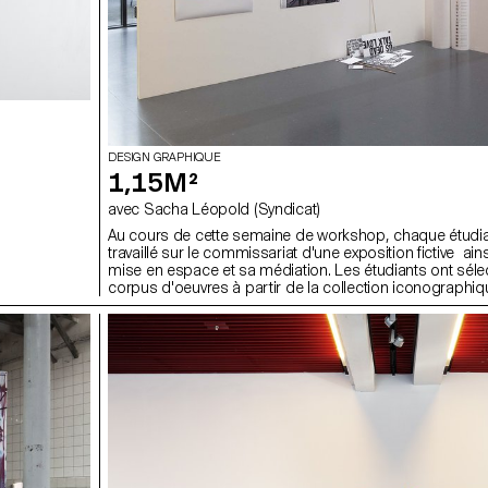
DESIGN GRAPHIQUE
1,15M²
avec Sacha Léopold (Syndicat)
Au cours de cette semaine de workshop, chaque étudia
travaillé sur le commissariat d'une exposition fictive ain
mise en espace et sa médiation. Les étudiants ont séle
corpus d'oeuvres à partir de la collection iconographiq
textuelle du Metropolitan Museum of Art et du Museum 
Art, tous deux basés à New York. L'espace d'expositio
(surface d'une affiche F4) est imprimable, accrochable, 
C'est à la fois une surface mais aussi un socle ou un v
résultat des étudiants questionne les moyens de repro
de représentations des oeuvres dans la conception d'
exposition.