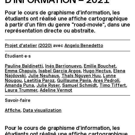
Pour le cours de graphisme d’information, les
étudiants ont réalisé une affiche cartographique
à partir d’un film du genre "road-movie", dans une
représentation directe ou abstraite.
Projet d’atelier
(2020)
avec
Angelo Benedetto
Étudiant·e·s
Pauline Baldinetti
,
Inés Barrionuevo
,
Emilie Bouchet
,
Emma Chapuis
,
Isabel Garcia Argos
,
Hugo Hectus
,
Elena
Najdovski
,
Julie Neuhaus
,
Thaïs Nguyen Huu
,
Lynne
Nougou
,
Laetitia Paroz
,
Guillaume Pavia
,
Ares Pedroli
,
Amanda Puna
,
Julie Ryser
,
Samuel Schmidt
,
Timo Tiffert
,
Laura Trummer
,
Adeline Vermot
Savoir-faire
Affiche
,
Data visualization
Pour le cours de graphisme d’information, les
étudiants ont réalisé une affiche cartographique