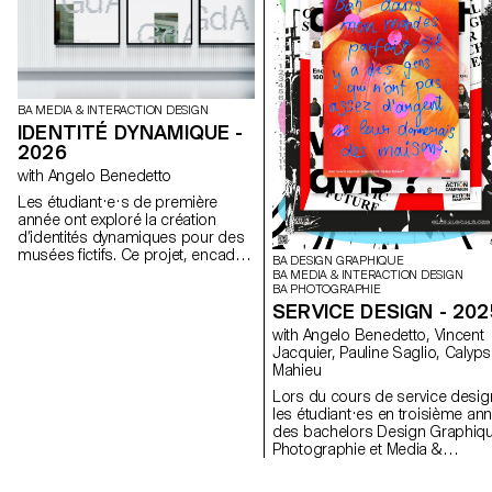
BA MEDIA & INTERACTION DESIGN
IDENTITÉ DYNAMIQUE -
2026
with Angelo Benedetto
Les étudiant·e·s de première
année ont exploré la création
d’identités dynamiques pour des
musées fictifs. Ce projet, encadré
BA DESIGN GRAPHIQUE
dans le cadre du cours Dynamic
BA MEDIA & INTERACTION DESIGN
Display dirigé par Angelo
BA PHOTOGRAPHIE
Benedetto, les a amené·e·s à
SERVICE DESIGN - 202
imaginer des univers graphiques
with Angelo Benedetto, Vincent
qui expriment le caractère unique
Jacquier, Pauline Saglio, Calyp
de chaque site d'exposition
Mahieu
imaginaire.
Lors du cours de service desig
les étudiant·es en troisième an
des bachelors Design Graphiqu
Photographie et Media &
Interaction Design ont collaboré
sur des projets multisupports.